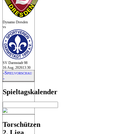
Dynamo Dresden
vs
SV Darmstadt 98
16.Aug..2026
13:30
-Spielvorschau
-
Spieltagskalender
Torschützen
2. Liga