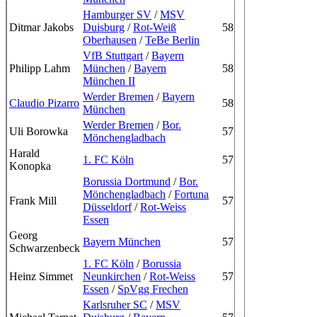
Hamburger SV
/
MSV
Ditmar Jakobs
Duisburg
/
Rot-Weiß
58
Oberhausen
/
TeBe Berlin
VfB Stuttgart
/
Bayern
Philipp Lahm
München
/
Bayern
58
München II
Werder Bremen
/
Bayern
Claudio Pizarro
58
München
Werder Bremen
/
Bor.
Uli Borowka
57
Mönchengladbach
Harald
1. FC Köln
57
Konopka
Borussia Dortmund
/
Bor.
Mönchengladbach
/
Fortuna
Frank Mill
57
Düsseldorf
/
Rot-Weiss
Essen
Georg
Bayern München
57
Schwarzenbeck
1. FC Köln
/
Borussia
Heinz Simmet
Neunkirchen
/
Rot-Weiss
57
Essen
/
SpVgg Frechen
Karlsruher SC
/
MSV