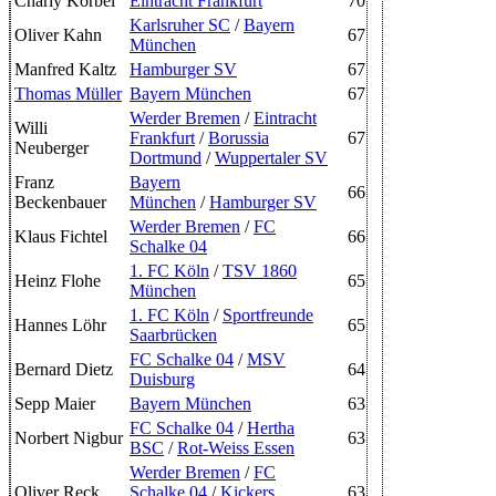
Charly Körbel
Eintracht Frankfurt
70
Karlsruher SC
/
Bayern
Oliver Kahn
67
München
Manfred Kaltz
Hamburger SV
67
Thomas Müller
Bayern München
67
Werder Bremen
/
Eintracht
Willi
Frankfurt
/
Borussia
67
Neuberger
Dortmund
/
Wuppertaler SV
Franz
Bayern
66
Beckenbauer
München
/
Hamburger SV
Werder Bremen
/
FC
Klaus Fichtel
66
Schalke 04
1. FC Köln
/
TSV 1860
Heinz Flohe
65
München
1. FC Köln
/
Sportfreunde
Hannes Löhr
65
Saarbrücken
FC Schalke 04
/
MSV
Bernard Dietz
64
Duisburg
Sepp Maier
Bayern München
63
FC Schalke 04
/
Hertha
Norbert Nigbur
63
BSC
/
Rot-Weiss Essen
Werder Bremen
/
FC
Oliver Reck
Schalke 04
/
Kickers
63