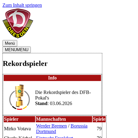
Zum Inhalt springen
Menü
MENU
MENU
Rekordspieler
Info
Die Rekordspieler des DFB-
Pokal's
Stand
: 03.06.2026
Spieler
Mannschaften
Spiele
Werder Bremen
/
Borussia
Mirko Votava
79
Dortmund