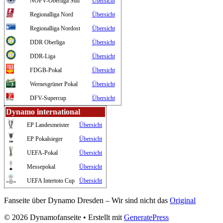
NOFV-Oberliga Süd
Übersicht
Regionalliga Nord
Übersicht
Regionalliga Nordost
Übersicht
DDR Oberliga
Übersicht
DDR-Liga
Übersicht
FDGB-Pokal
Übersicht
Wernesgrüner Pokal
Übersicht
DFV-Supercup
Übersicht
Dynamo international
EP Landesmeister
Übersicht
EP Pokalsieger
Übersicht
UEFA-Pokal
Übersicht
Messepokal
Übersicht
UEFA Intertoto Cup
Übersicht
Fanseite über Dynamo Dresden – Wir sind nicht das
Original
© 2026 Dynamofanseite
• Erstellt mit
GeneratePress