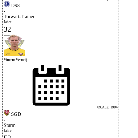
D98
-
Torwart-Trainer
Jahre
32
Vincent Vermeij
09.Aug..1994
SGD
-
Sturm
Jahre
52