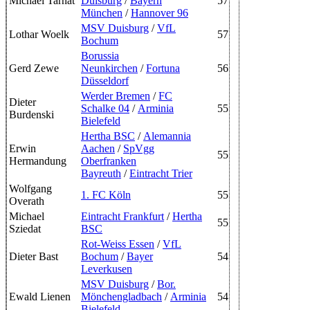
Michael Tarnat
Duisburg
/
Bayern
57
München
/
Hannover 96
MSV Duisburg
/
VfL
Lothar Woelk
57
Bochum
Borussia
Gerd Zewe
Neunkirchen
/
Fortuna
56
Düsseldorf
Werder Bremen
/
FC
Dieter
Schalke 04
/
Arminia
55
Burdenski
Bielefeld
Hertha BSC
/
Alemannia
Erwin
Aachen
/
SpVgg
55
Hermandung
Oberfranken
Bayreuth
/
Eintracht Trier
Wolfgang
1. FC Köln
55
Overath
Michael
Eintracht Frankfurt
/
Hertha
55
Sziedat
BSC
Rot-Weiss Essen
/
VfL
Dieter Bast
Bochum
/
Bayer
54
Leverkusen
MSV Duisburg
/
Bor.
Ewald Lienen
Mönchengladbach
/
Arminia
54
Bielefeld