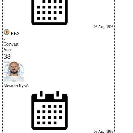
08.Aug..1993
EBS
-
Torwart
Jahre
38
Alexander Kynaß
08.Aug..1988