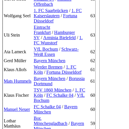
Offenbach
1. FC Saarbrücken
/
1. FC
Wolfgang Seel
Kaiserslautern
/
Fortuna
63
Düsseldorf
Eintracht
Frankfurt
/
Hamburger
Uli Stein
63
SV
/
Arminia Bielefeld
/
1.
FC Wunstorf
VfL Bochum
/
Schwarz-
Ata Lameck
62
Weiß Essen
Gerd Müller
Bayern München
62
Werder Bremen
/
1. FC
Klaus Allofs
61
Köln
/
Fortuna Düsseldorf
Bayern München
/
Borussia
Mats Hummels
61
Dortmund
TSV 1860 München
/
1. FC
Klaus Fischer
Köln
/
FC Schalke 04
/
VfL
60
Bochum
FC Schalke 04
/
Bayern
Manuel Neuer
60
München
Bor.
Lothar
Mönchengladbach
/
Bayern
59
Matthäus
München