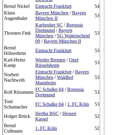
Bernd Nickel
Eintracht Frankfurt
54
Klaus
Bayern München
/
Bayern
53
Augenthaler
München II
Karlsruher SC
/
Borussia
Dortmund
/
Bayern
Thorsten Fink
53
München
/
SG Wattenscheid
09
/
Bayern München II
Bernd
Eintracht Frankfurt
53
Hölzenbein
Karl-Heinz
Werder Bremen
/
Opel
53
Kamp
Rüsselsheim
Eintracht Frankfurt
/
Bayern
Norbert
München
/
Waldhof
53
Nachtweih
Mannheim
FC Schalke 04
/
Borussia
Rolf Rüssmann
53
Dortmund
Toni
FC Schalke 04
/
1. FC Köln
53
Schumacher
Hertha BSC
/
Hessen
Holger Brück
52
Kassel
Bernd
1. FC Köln
52
Cullmann