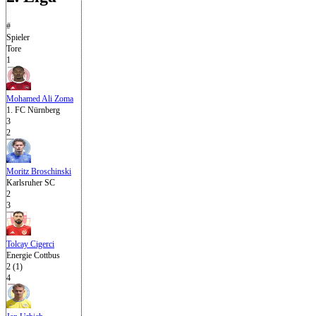
#
Spieler
Tore
1
Mohamed Ali Zoma
1. FC Nürnberg
3
2
Moritz Broschinski
Karlsruher SC
2
3
Tolcay Cigerci
Energie Cottbus
2 (1)
4