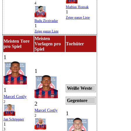
4
Mathias Honsak
1
Zeige ganze Liste
Budu Zivzivadze
1
Zeige ganze Liste
Meisten
Meisten Tore
Vorlagen pro
Torhüter
pro Spiel
Spiel
1
1
Weiße Weste
1
Marcel Costly
Gegentore
2
2
Marcel Costly
1
2
Jan Schöppner
1
3