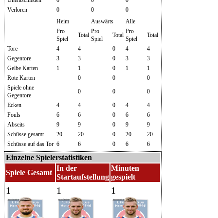
Verloren
0
0
0
Heim
Auswärts
Alle
Pro
Pro
Pro
Total
Total
Total
Spiel
Spiel
Spiel
Tore
4
4
0
4
4
Gegentore
3
3
0
3
3
Gelbe Karten
1
1
0
1
1
Rote Karten
0
0
0
Spiele ohne
0
0
0
Gegentore
Ecken
4
4
0
4
4
Fouls
6
6
0
6
6
Abseits
9
9
0
9
9
Schüsse gesamt
20
20
0
20
20
Schüsse auf das Tor
6
6
0
6
6
Einzelne Spielerstatistiken
In der
Minuten
Spiele Gesamt
Startaufstellung
gespielt
1
1
1