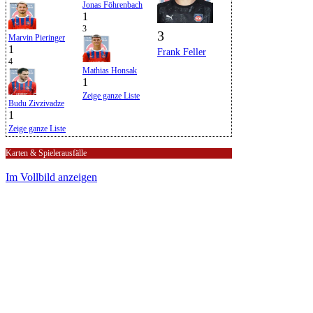
Jonas Föhrenbach
1
3
3
Marvin Pieringer
1
Frank Feller
4
Mathias Honsak
1
Zeige ganze Liste
Budu Zivzivadze
1
Zeige ganze Liste
Karten & Spielerausfälle
Im Vollbild anzeigen