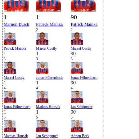
1
1
90
Marnon Busch
Patrick Mainka
Patrick Mainka
2
2
2
Patrick Mainka
Marcel Costly
Marcel Costly
1
1
90
3
3
3
Marcel Costly
Jonas Föhrenbach
Jonas Föhrenbach
1
1
90
4
4
4
Jonas Föhrenbach
Mathias Honsak
Jan Schöppner
1
1
90
5
5
5
Mathias Honsak
Jan Schöppner
Adrian Beck