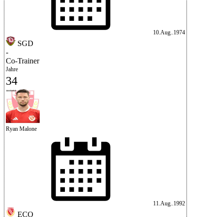
10.Aug..1974
SGD
-
Co-Trainer
Jahre
34
Ryan Malone
11.Aug..1992
ECO