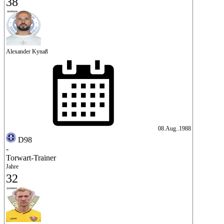
38
Alexander Kynaß
08.Aug..1988
D98
-
Torwart-Trainer
Jahre
32