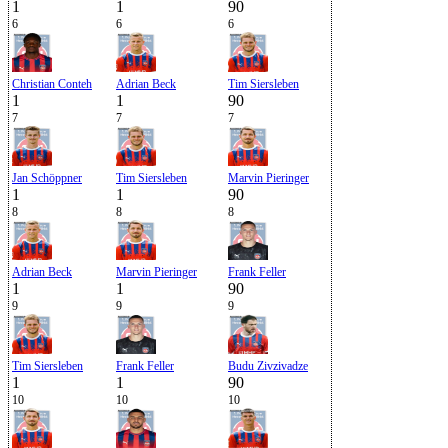
1
1
90
6
6
6
Christian Conteh
Adrian Beck
Tim Siersleben
1
1
90
7
7
7
Jan Schöppner
Tim Siersleben
Marvin Pieringer
1
1
90
8
8
8
Adrian Beck
Marvin Pieringer
Frank Feller
1
1
90
9
9
9
Tim Siersleben
Frank Feller
Budu Zivzivadze
1
1
90
10
10
10