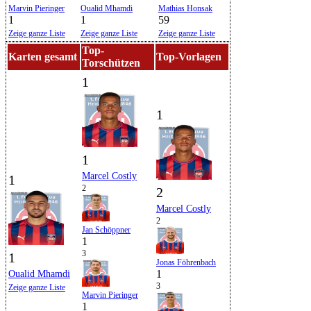
Marvin Pieringer
Oualid Mhamdi
Mathias Honsak
1
1
59
Zeige ganze Liste
Zeige ganze Liste
Zeige ganze Liste
Top-
Karten gesamt
Top-Vorlagen
Torschützen
1
1
1
Marcel Costly
1
2
2
Marcel Costly
2
Jan Schöppner
1
3
1
Jonas Föhrenbach
1
Oualid Mhamdi
3
Zeige ganze Liste
Marvin Pieringer
1