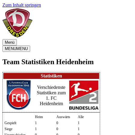
Zum Inhalt springen
Menü
MENU
MENU
Team Statistiken Heidenheim
Statistiken
Verschiedenste
Statistiken zum
1. FC
Heidenheim
Heim
Auswärts
Alle
Gespielt
1
0
1
Siege
1
0
1
Unentschieden
0
0
0