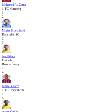
Mohamed Ali Zoma
1. FC Nürnberg
3
2
Moritz Broschinski
Karlsruher SC
2
3
Jan Urbich
Eintracht
Braunschweig
2
4
Marcel Costly
1. FC Heidenheim
1
5
Aaron Opoku