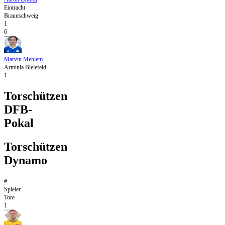
Eintracht
Braunschweig
1
6
Marvin Mehlem
Arminia Bielefeld
1
Torschützen
DFB-
Pokal
Torschützen
Dynamo
#
Spieler
Tore
1