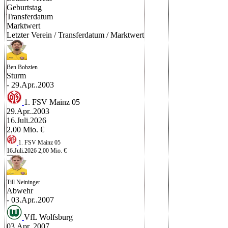
Geburtstag
Transferdatum
Marktwert
Letzter Verein
/
Transferdatum
/
Marktwert
Ben Bobzien
Sturm
- 29.Apr..2003
1. FSV Mainz 05
29.Apr..2003
16.Juli.2026
2,00 Mio. €
1. FSV Mainz 05
16.Juli.2026
2,00 Mio. €
Till Neininger
Abwehr
- 03.Apr..2007
VfL Wolfsburg
03.Apr..2007