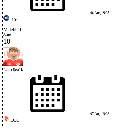
06.Aug..2005
KSC
-
Mittelfeld
Jahre
18
Aaron Reschke
07.Aug..2008
ECO
-