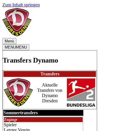
Zum Inhalt springen
Menü
MENU
MENU
Transfers Dynamo
Transfers
Aktuelle
Transfers von
Dynamo
Dresden
Sommertransfers
Zugänge
Spieler
Letzter Verein