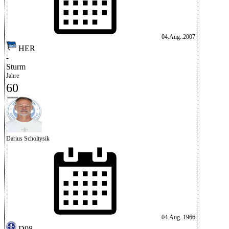
04.Aug..2007
HER
-
Sturm
Jahre
60
Darius Scholtysik
04.Aug..1966
D98