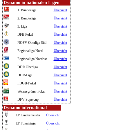
Dynamo in nationalen Ligen
1. Bundesliga
Übersicht
2. Bundesliga
Übersicht
3. Liga
Übersicht
DFB Pokal
Übersicht
NOFV-Oberliga Süd
Übersicht
Regionalliga Nord
Übersicht
Regionalliga Nordost
Übersicht
DDR Oberliga
Übersicht
DDR-Liga
Übersicht
FDGB-Pokal
Übersicht
Wernesgrüner Pokal
Übersicht
DFV-Supercup
Übersicht
Dynamo international
EP Landesmeister
Übersicht
EP Pokalsieger
Übersicht