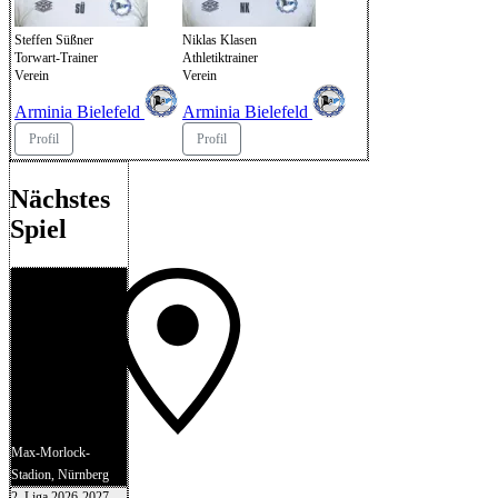
Steffen Süßner
Niklas Klasen
Torwart-Trainer
Athletiktrainer
Verein
Verein
Arminia Bielefeld
Arminia Bielefeld
Profil
Profil
Nächstes
Spiel
Max-Morlock-
Stadion, Nürnberg
2. Liga 2026-2027