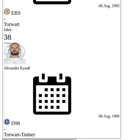
08.Aug..1993
EBS
-
Torwart
Jahre
38
Alexander Kynaß
08.Aug..1988
D98
-
Torwart-Trainer