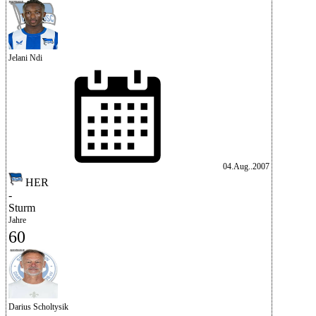
Jelani Ndi
04.Aug..2007
HER
-
Sturm
Jahre
60
Darius Scholtysik