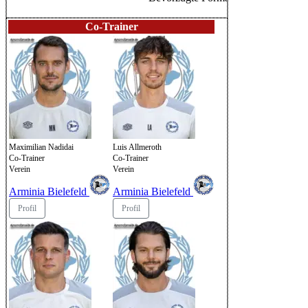
Co-Trainer
Maximilian Nadidai
Luis Allmeroth
Co-Trainer
Co-Trainer
Verein
Verein
Arminia Bielefeld
Arminia Bielefeld
Profil
Profil