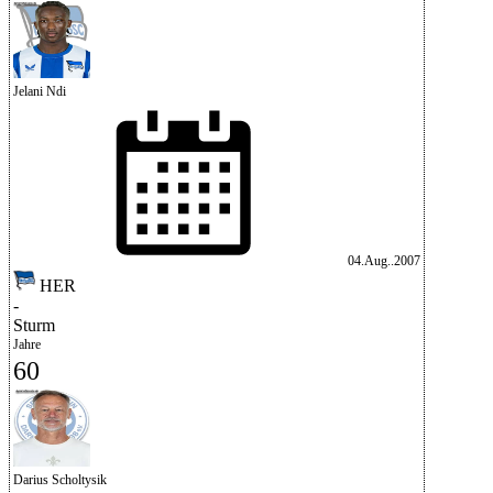
Jelani Ndi
04.Aug..2007
HER
-
Sturm
Jahre
60
Darius Scholtysik