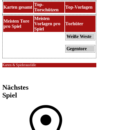
Top-
Karten gesamt
Top-Vorlagen
Torschützen
Meisten
Meisten Tore
Vorlagen pro
Torhüter
pro Spiel
Spiel
Weiße Weste
Gegentore
Karten & Spielerausfälle
Nächstes
Spiel