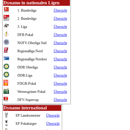
Dynamo in nationalen Ligen
1. Bundesliga
Übersicht
2. Bundesliga
Übersicht
3. Liga
Übersicht
DFB Pokal
Übersicht
NOFV-Oberliga Süd
Übersicht
Regionalliga Nord
Übersicht
Regionalliga Nordost
Übersicht
DDR Oberliga
Übersicht
DDR-Liga
Übersicht
FDGB-Pokal
Übersicht
Wernesgrüner Pokal
Übersicht
DFV-Supercup
Übersicht
Dynamo international
EP Landesmeister
Übersicht
EP Pokalsieger
Übersicht