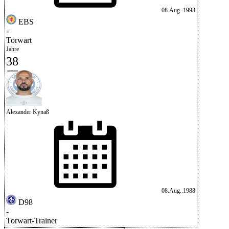
08.Aug..1993
EBS
-
Torwart
Jahre
38
Alexander Kynaß
08.Aug..1988
D98
-
Torwart-Trainer