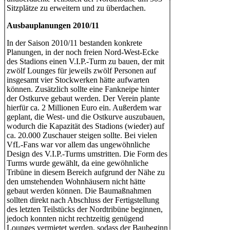
Sitzplätze zu erweitern und zu überdachen.
Ausbauplanungen 2010/11
In der Saison 2010/11 bestanden konkrete
Planungen, in der noch freien Nord-West-Ecke
des Stadions einen V.I.P.-Turm zu bauen, der mit
zwölf Lounges für jeweils zwölf Personen auf
insgesamt vier Stockwerken hätte aufwarten
können. Zusätzlich sollte eine Fankneipe hinter
der Ostkurve gebaut werden. Der Verein plante
hierfür ca. 2 Millionen Euro ein. Außerdem war
geplant, die West- und die Ostkurve auszubauen,
wodurch die Kapazität des Stadions (wieder) auf
ca. 20.000 Zuschauer steigen sollte. Bei vielen
VfL-Fans war vor allem das ungewöhnliche
Design des V.I.P.-Turms umstritten. Die Form des
Turms wurde gewählt, da eine gewöhnliche
Tribüne in diesem Bereich aufgrund der Nähe zu
den umstehenden Wohnhäusern nicht hätte
gebaut werden können. Die Baumaßnahmen
sollten direkt nach Abschluss der Fertigstellung
des letzten Teilstücks der Nordtribüne beginnen,
jedoch konnten nicht rechtzeitig genügend
Lounges vermietet werden, sodass der Baubeginn