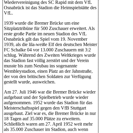
Wiedervereinigung des SC Rapid mit dem VfL
Osnabrück ist das Stadion die Heimspielstätte des
VfL.
1939 wurde die Bremer Brücke um eine
Sitzplatztribüne für 500 Zuschauer erweitert. Als
erste große Partie im neuen Stadion des VfL
Osnabrück gilt das Spiel vom 19. November
1939, als die lila-weiße Elf den deutschen Meister
FC Schalke 04 vor 13.000 Zuschauern mit 3:2
schlug. Während des Zweiten Weltkrieges wurde
das Stadion fast völlig zerstört und der Verein
musste bis zum Neubau ins sogenannte
Wembleystadion, einen Platz an der Jahnstraße,
der von den britischen Soldaten zur Verfügung
gestellt wurde, ausweichen.
Am 27. Juli 1946 war die Bremer Brücke wieder
aufgebaut und der Spielbetrieb wurde wieder
aufgenommen. 1952 wurde das Stadion für das
Meisterschaftsspiel gegen den VfB Stuttgart
ausgebaut. Ziel war es, die Bremer Brücke in nur
18 Tagen auf 35.000 Plätze zu erweitern.
Schließlich waren am 27. April 1952 weit mehr
als 35.000 Zuschauer im Stadion, auch wenn