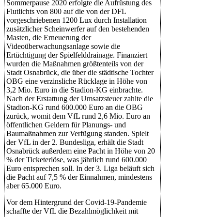
Sommerpause 2020 erfolgte die Aufrüstung des
Flutlichts von 800 auf die von der DFL
vorgeschriebenen 1200 Lux durch Installation
zusätzlicher Scheinwerfer auf den bestehenden
Masten, die Erneuerung der
Videoüberwachungsanlage sowie die
Ertüchtigung der Spielfelddrainage. Finanziert
wurden die Maßnahmen größtenteils von der
Stadt Osnabrück, die über die städtische Tochter
OBG eine verzinsliche Rücklage in Höhe von
3,2 Mio. Euro in die Stadion-KG einbrachte.
Nach der Erstattung der Umsatzsteuer zahlte die
Stadion-KG rund 600.000 Euro an die OBG
zurück, womit dem VfL rund 2,6 Mio. Euro an
öffentlichen Geldern für Planungs- und
Baumaßnahmen zur Verfügung standen. Spielt
der VfL in der 2. Bundesliga, erhält die Stadt
Osnabrück außerdem eine Pacht in Höhe von 20
% der Ticketerlöse, was jährlich rund 600.000
Euro entsprechen soll. In der 3. Liga beläuft sich
die Pacht auf 7,5 % der Einnahmen, mindestens
aber 65.000 Euro.
Vor dem Hintergrund der Covid-19-Pandemie
schaffte der VfL die Bezahlmöglichkeit mit