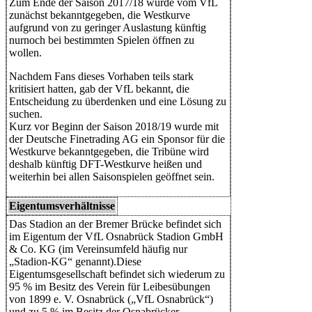
Zum Ende der Saison 2017/18 wurde vom VfL
zunächst bekanntgegeben, die Westkurve
aufgrund von zu geringer Auslastung künftig
nurnoch bei bestimmten Spielen öffnen zu
wollen.
Nachdem Fans dieses Vorhaben teils stark
kritisiert hatten, gab der VfL bekannt, die
Entscheidung zu überdenken und eine Lösung zu
suchen.
Kurz vor Beginn der Saison 2018/19 wurde mit
der Deutsche Finetrading AG ein Sponsor für die
Westkurve bekanntgegeben, die Tribüne wird
deshalb künftig DFT-Westkurve heißen und
weiterhin bei allen Saisonspielen geöffnet sein.
Eigentumsverhältnisse
Das Stadion an der Bremer Brücke befindet sich
im Eigentum der VfL Osnabrück Stadion GmbH
& Co. KG (im Vereinsumfeld häufig nur
„Stadion-KG“ genannt).Diese
Eigentumsgesellschaft befindet sich wiederum zu
95 % im Besitz des Verein für Leibesübungen
von 1899 e. V. Osnabrück („VfL Osnabrück“)
und zu 5 % im Besitz der Osnabrücker