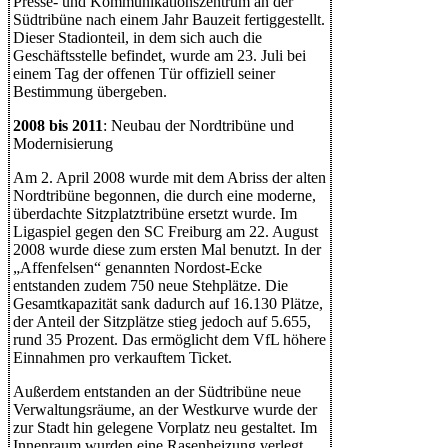
Presse- und Kommunikationszentrum an der
Südtribüne nach einem Jahr Bauzeit fertiggestellt.
Dieser Stadionteil, in dem sich auch die
Geschäftsstelle befindet, wurde am 23. Juli bei
einem Tag der offenen Tür offiziell seiner
Bestimmung übergeben.
2008 bis 2011
: Neubau der Nordtribüne und
Modernisierung
Am 2. April 2008 wurde mit dem Abriss der alten
Nordtribüne begonnen, die durch eine moderne,
überdachte Sitzplatztribüne ersetzt wurde. Im
Ligaspiel gegen den SC Freiburg am 22. August
2008 wurde diese zum ersten Mal benutzt. In der
„Affenfelsen“ genannten Nordost-Ecke
entstanden zudem 750 neue Stehplätze. Die
Gesamtkapazität sank dadurch auf 16.130 Plätze,
der Anteil der Sitzplätze stieg jedoch auf 5.655,
rund 35 Prozent. Das ermöglicht dem VfL höhere
Einnahmen pro verkauftem Ticket.
Außerdem entstanden an der Südtribüne neue
Verwaltungsräume, an der Westkurve wurde der
zur Stadt hin gelegene Vorplatz neu gestaltet. Im
Innenraum wurden eine Rasenheizung verlegt