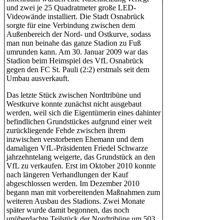
und zwei je 25 Quadratmeter große LED-
Videowände installiert. Die Stadt Osnabrück
sorgte für eine Verbindung zwischen dem
Außenbereich der Nord- und Ostkurve, sodass
man nun beinahe das ganze Stadion zu Fuß
umrunden kann. Am 30. Januar 2009 war das
Stadion beim Heimspiel des VfL Osnabrück
gegen den FC St. Pauli (2:2) erstmals seit dem
Umbau ausverkauft.
Das letzte Stück zwischen Nordtribüne und
Westkurve konnte zunächst nicht ausgebaut
werden, weil sich die Eigentümerin eines dahinter
befindlichen Grundstückes aufgrund einer weit
zurückliegende Fehde zwischen ihrem
inzwischen verstorbenen Ehemann und dem
damaligen VfL-Präsidenten Friedel Schwarze
jahrzehntelang weigerte, das Grundstück an den
VfL zu verkaufen. Erst im Oktober 2010 konnte
nach längeren Verhandlungen der Kauf
abgeschlossen werden. Im Dezember 2010
begann man mit vorbereitenden Maßnahmen zum
weiteren Ausbau des Stadions. Zwei Monate
später wurde damit begonnen, das noch
unüberdachte Teilstück der Nordtribüne um 503