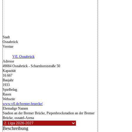
Stadt
Osnabrück
Vereine
VfL Osnabrück
Adresse
49084 Osnabrück - Scharnhorststraße 50
Kapazität
16.667
Baujahr
1933
Spielbelag
Rasen
Webseite
www.vfl.de/bremer-bruecke/
Ehemalige Namen
Stadion an der Bremer Brücke, Piepenbrockstadion an der Bremer
Brücke, osnatel-Arena
Beschreibung