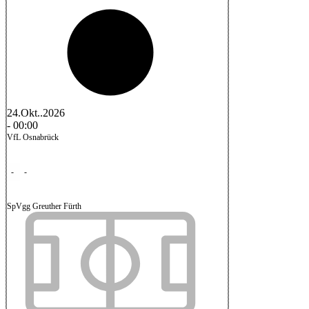
24.Okt..2026
-
00:00
VfL Osnabrück
-
-
SpVgg Greuther Fürth