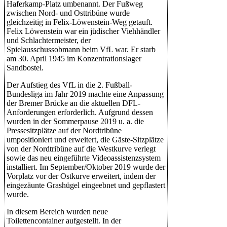
Haferkamp-Platz umbenannt. Der Fußweg
zwischen Nord- und Osttribüne wurde
gleichzeitig in Felix-Löwenstein-Weg getauft.
Felix Löwenstein war ein jüdischer Viehhändler
und Schlachtermeister, der
Spielausschussobmann beim VfL war. Er starb
am 30. April 1945 im Konzentrationslager
Sandbostel.
Der Aufstieg des VfL in die 2. Fußball-
Bundesliga im Jahr 2019 machte eine Anpassung
der Bremer Brücke an die aktuellen DFL-
Anforderungen erforderlich. Aufgrund dessen
wurden in der Sommerpause 2019 u. a. die
Pressesitzplätze auf der Nordtribüne
umpositioniert und erweitert, die Gäste-Sitzplätze
von der Nordtribüne auf die Westkurve verlegt
sowie das neu eingeführte Videoassistenzsystem
installiert. Im September/Oktober 2019 wurde der
Vorplatz vor der Ostkurve erweitert, indem der
eingezäunte Grashügel eingeebnet und gepflastert
wurde.
In diesem Bereich wurden neue
Toilettencontainer aufgestellt. In der