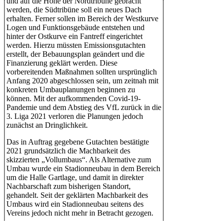
und auf die Höhe der Nordtribüne gebracht
werden, die Südtribüne soll ein neues Dach
erhalten. Ferner sollen im Bereich der Westkurve
Logen und Funktionsgebäude entstehen und
hinter der Ostkurve ein Fantreff eingerichtet
werden. Hierzu müssten Emissionsgutachten
erstellt, der Bebauungsplan geändert und die
Finanzierung geklärt werden. Diese
vorbereitenden Maßnahmen sollten ursprünglich
Anfang 2020 abgeschlossen sein, um zeitnah mit
konkreten Umbauplanungen beginnen zu
können. Mit der aufkommenden Covid-19-
Pandemie und dem Abstieg des VfL zurück in die
3. Liga 2021 verloren die Planungen jedoch
zunächst an Dringlichkeit.
Das in Auftrag gegebene Gutachten bestätigte
2021 grundsätzlich die Machbarkeit des
skizzierten „Vollumbaus“. Als Alternative zum
Umbau wurde ein Stadionneubau in dem Bereich
um die Halle Gartlage, und damit in direkter
Nachbarschaft zum bisherigen Standort,
gehandelt. Seit der geklärten Machbarkeit des
Umbaus wird ein Stadionneubau seitens des
Vereins jedoch nicht mehr in Betracht gezogen.