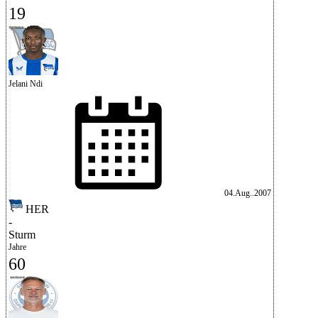
19
Jelani Ndi
04.Aug..2007
HER
-
Sturm
Jahre
60