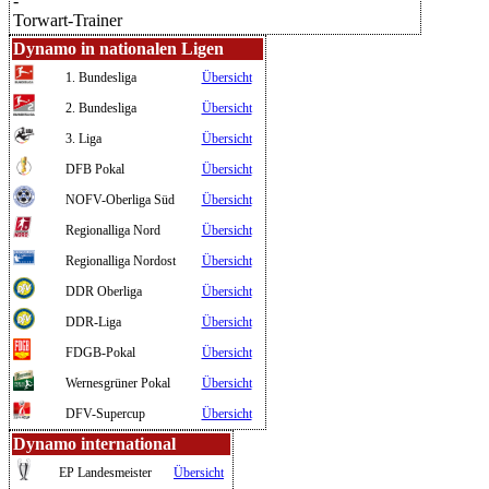
-
Torwart-Trainer
Dynamo in nationalen Ligen
1. Bundesliga
Übersicht
2. Bundesliga
Übersicht
3. Liga
Übersicht
DFB Pokal
Übersicht
NOFV-Oberliga Süd
Übersicht
Regionalliga Nord
Übersicht
Regionalliga Nordost
Übersicht
DDR Oberliga
Übersicht
DDR-Liga
Übersicht
FDGB-Pokal
Übersicht
Wernesgrüner Pokal
Übersicht
DFV-Supercup
Übersicht
Dynamo international
EP Landesmeister
Übersicht