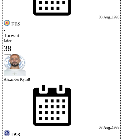
08.Aug..1993
EBS
-
Torwart
Jahre
38
Alexander Kynaß
08.Aug..1988
D98