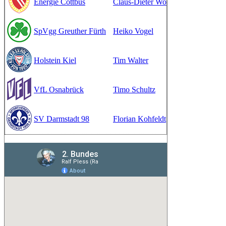
Energie Cottbus
Claus-Dieter Wollitz
Übersicht
St
SpVgg Greuther Fürth
Heiko Vogel
Übersicht
St
Holstein Kiel
Tim Walter
Übersicht
St
VfL Osnabrück
Timo Schultz
Übersicht
St
SV Darmstadt 98
Florian Kohfeldt
Übersicht
St