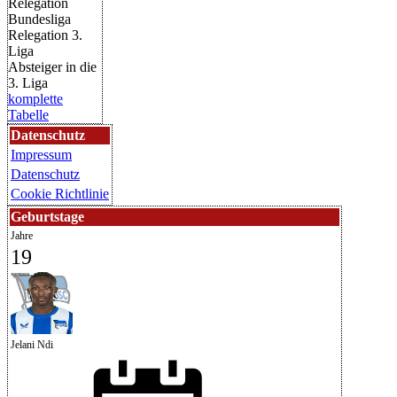
Relegation
Bundesliga
Relegation 3.
Liga
Absteiger in die
3. Liga
komplette
Tabelle
Datenschutz
Impressum
Datenschutz
Cookie Richtlinie
Geburtstage
Jahre
19
Jelani Ndi