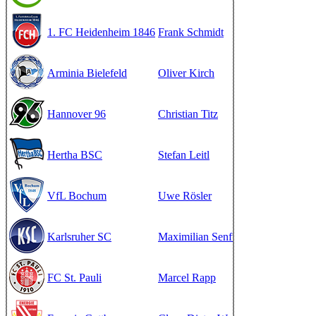
1. FC Heidenheim 1846
Frank Schmidt
Übersicht
St
Arminia Bielefeld
Oliver Kirch
Übersicht
St
Hannover 96
Christian Titz
Übersicht
St
Hertha BSC
Stefan Leitl
Übersicht
St
VfL Bochum
Uwe Rösler
Übersicht
St
Karlsruher SC
Maximilian Senft
Übersicht
St
FC St. Pauli
Marcel Rapp
Übersicht
St