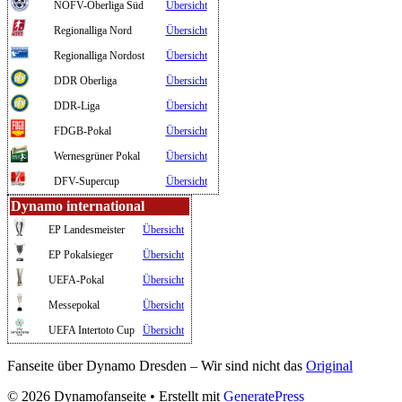
NOFV-Oberliga Süd
Übersicht
Regionalliga Nord
Übersicht
Regionalliga Nordost
Übersicht
DDR Oberliga
Übersicht
DDR-Liga
Übersicht
FDGB-Pokal
Übersicht
Wernesgrüner Pokal
Übersicht
DFV-Supercup
Übersicht
Dynamo international
EP Landesmeister
Übersicht
EP Pokalsieger
Übersicht
UEFA-Pokal
Übersicht
Messepokal
Übersicht
UEFA Intertoto Cup
Übersicht
Fanseite über Dynamo Dresden – Wir sind nicht das
Original
© 2026 Dynamofanseite
• Erstellt mit
GeneratePress