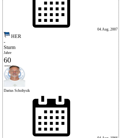
04.Aug..2007
HER
-
Sturm
Jahre
60
Darius Scholtysik
04.Aug..1966