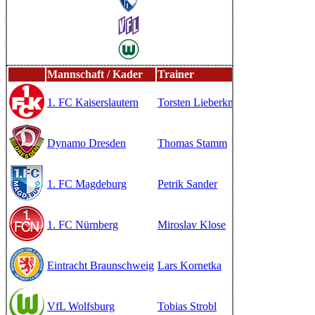
Mannschaft / Kader
Trainer
Transfers
S
1. FC Kaiserslautern
Torsten Lieberknecht
Übersicht
St
Dynamo Dresden
Thomas Stamm
Übersicht
St
1. FC Magdeburg
Petrik Sander
Übersicht
St
1. FC Nürnberg
Miroslav Klose
Übersicht
St
Eintracht Braunschweig
Lars Kornetka
Übersicht
St
VfL Wolfsburg
Tobias Strobl
Übersicht
St