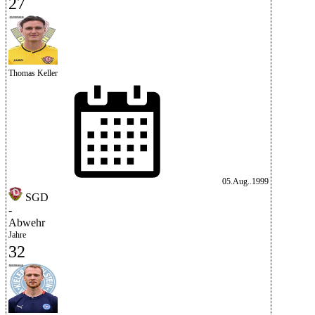
27
Thomas Keller
05.Aug..1999
SGD
-
Abwehr
Jahre
32