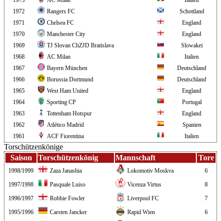
1972
Rangers FC
Schottland
1971
Chelsea FC
England
1970
Manchester City
England
1969
TJ Slovan ChZJD Bratislava
Slowakei
1968
AC Milan
Italien
1967
Bayern München
Deutschland
1966
Borussia Dortmund
Deutschland
1965
West Ham United
England
1964
Sporting CP
Portugal
1963
Tottenham Hotspur
England
1962
Atlético Madrid
Spanien
1961
ACF Fiorentina
Italien
Torschützenkönige
Saison
Torschützenkönig
Mannschaft
Tore
1998/1999
Zaza Janashia
Lokomotiv Moskva
6
1997/1998
Pasquale Luiso
Vicenza Virtus
8
1996/1997
Robbie Fowler
Liverpool FC
7
1995/1996
Carsten Jancker
Rapid Wien
6