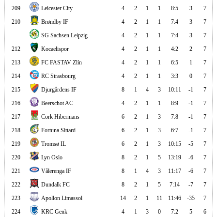
209
Leicester City
4
2
1
1
8:5
3
7
210
Brøndby IF
4
2
1
1
7:4
3
7
SG Sachsen Leipzig
4
2
1
1
7:4
3
7
212
Kocaelispor
4
2
1
1
4:2
2
7
213
FC FASTAV Zlín
4
2
1
1
6:5
1
7
214
RC Strasbourg
4
2
1
1
3:3
0
7
215
Djurgårdens IF
8
1
4
3
10:11
-1
7
216
Beerschot AC
4
2
1
1
8:9
-1
7
217
Cork Hibernians
6
2
1
3
7:8
-1
7
218
Fortuna Sittard
6
2
1
3
6:7
-1
7
219
Tromsø IL
6
2
1
3
10:15
-5
7
220
Lyn Oslo
8
2
1
5
13:19
-6
7
221
Vålerenga IF
8
1
4
3
11:17
-6
7
222
Dundalk FC
8
2
1
5
7:14
-7
7
223
Apollon Limassol
14
2
1
11
11:46
-35
7
224
KRC Genk
4
1
3
0
7:2
5
6