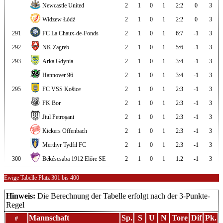
Newcastle United
2
1
0
1
2:2
0
3
Widzew Łódź
2
1
0
1
2:2
0
3
291
FC La Chaux-de-Fonds
2
1
0
1
6:7
-1
3
292
NK Zagreb
2
1
0
1
5:6
-1
3
293
Arka Gdynia
2
1
0
1
3:4
-1
3
Hannover 96
2
1
0
1
3:4
-1
3
295
FC VSS Košice
2
1
0
1
2:3
-1
3
FK Bor
2
1
0
1
2:3
-1
3
Jiul Petroşani
2
1
0
1
2:3
-1
3
Kickers Offenbach
2
1
0
1
2:3
-1
3
Merthyr Tydfil FC
2
1
0
1
2:3
-1
3
300
Békéscsaba 1912 Előre SE
2
1
0
1
1:2
-1
3
Ewige Tabelle Platz 301 bis 400
Hinweis:
Die Berechnung der Tabelle erfolgt nach der 3-Punkte-
Regel
Mannschaft
Sp.
S
U
N
Tore
Dif
Pk.
#