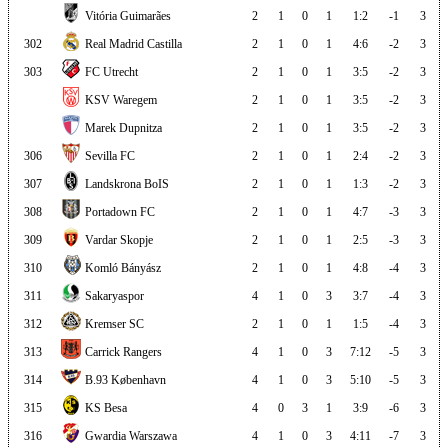
Vitória Guimarães
2
1
0
1
1:2
-1
3
302
Real Madrid Castilla
2
1
0
1
4:6
-2
3
303
FC Utrecht
2
1
0
1
3:5
-2
3
KSV Waregem
2
1
0
1
3:5
-2
3
Marek Dupnitza
2
1
0
1
3:5
-2
3
306
Sevilla FC
2
1
0
1
2:4
-2
3
307
Landskrona BoIS
2
1
0
1
1:3
-2
3
308
Portadown FC
2
1
0
1
4:7
-3
3
309
Vardar Skopje
2
1
0
1
2:5
-3
3
310
Komló Bányász
2
1
0
1
4:8
-4
3
311
Sakaryaspor
4
1
0
3
3:7
-4
3
312
Kremser SC
2
1
0
1
1:5
-4
3
313
Carrick Rangers
4
1
0
3
7:12
-5
3
314
B.93 København
4
1
0
3
5:10
-5
3
315
KS Besa
4
0
3
1
3:9
-6
3
316
Gwardia Warszawa
4
1
0
3
4:11
-7
3