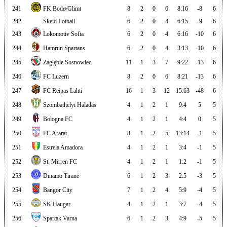
241
FK Bodø/Glimt
8
2
0
6
8:16
-8
6
242
Skeid Fotball
6
2
0
4
6:15
-9
6
243
Lokomotiv Sofia
6
2
0
4
6:16
-10
6
244
Hamrun Spartans
6
2
0
4
3:13
-10
6
245
Zagłębie Sosnowiec
11
1
3
7
9:22
-13
6
246
FC Luzern
8
2
0
6
8:21
-13
6
247
FC Reipas Lahti
16
1
3
12
15:63
-48
6
248
Szombathelyi Haladás
4
1
2
1
9:4
5
5
249
Bologna FC
4
1
2
1
4:4
0
5
250
FC Ararat
8
1
2
5
13:14
-1
5
251
Estrela Amadora
4
1
2
1
3:4
-1
5
252
St. Mirren FC
4
1
2
1
1:2
-1
5
253
Dinamo Tiranë
6
1
2
3
2:5
-3
5
254
Bangor City
7
1
2
4
5:9
-4
5
255
SK Haugar
4
1
2
1
3:7
-4
5
256
Spartak Varna
6
1
2
3
4:9
-5
5