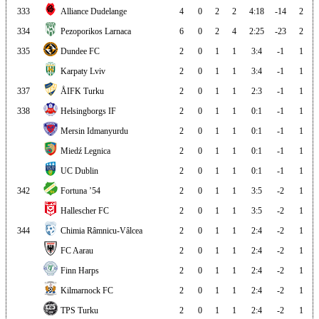
333
Alliance Dudelange
4
0
2
2
4:18
-14
2
334
Pezoporikos Larnaca
6
0
2
4
2:25
-23
2
335
Dundee FC
2
0
1
1
3:4
-1
1
Karpaty Lviv
2
0
1
1
3:4
-1
1
337
ÅIFK Turku
2
0
1
1
2:3
-1
1
338
Helsingborgs IF
2
0
1
1
0:1
-1
1
Mersin Idmanyurdu
2
0
1
1
0:1
-1
1
Miedź Legnica
2
0
1
1
0:1
-1
1
UC Dublin
2
0
1
1
0:1
-1
1
342
Fortuna ’54
2
0
1
1
3:5
-2
1
Hallescher FC
2
0
1
1
3:5
-2
1
344
Chimia Râmnicu-Vâlcea
2
0
1
1
2:4
-2
1
FC Aarau
2
0
1
1
2:4
-2
1
Finn Harps
2
0
1
1
2:4
-2
1
Kilmarnock FC
2
0
1
1
2:4
-2
1
TPS Turku
2
0
1
1
2:4
-2
1