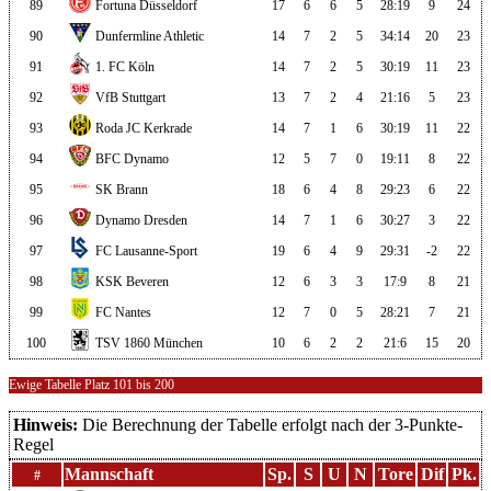
89
Fortuna Düsseldorf
17
6
6
5
28:19
9
24
90
Dunfermline Athletic
14
7
2
5
34:14
20
23
91
1. FC Köln
14
7
2
5
30:19
11
23
92
VfB Stuttgart
13
7
2
4
21:16
5
23
93
Roda JC Kerkrade
14
7
1
6
30:19
11
22
94
BFC Dynamo
12
5
7
0
19:11
8
22
95
SK Brann
18
6
4
8
29:23
6
22
96
Dynamo Dresden
14
7
1
6
30:27
3
22
97
FC Lausanne-Sport
19
6
4
9
29:31
-2
22
98
KSK Beveren
12
6
3
3
17:9
8
21
99
FC Nantes
12
7
0
5
28:21
7
21
100
TSV 1860 München
10
6
2
2
21:6
15
20
Ewige Tabelle Platz 101 bis 200
Hinweis:
Die Berechnung der Tabelle erfolgt nach der 3-Punkte-
Regel
Mannschaft
Sp.
S
U
N
Tore
Dif
Pk.
#