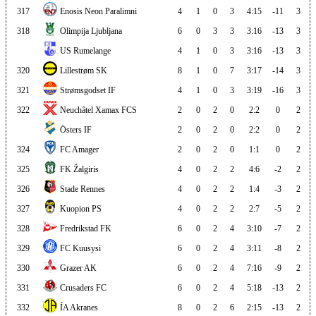
317
Enosis Neon Paralimni
4
1
0
3
4:15
-11
3
318
Olimpija Ljubljana
6
0
3
3
3:16
-13
3
US Rumelange
4
1
0
3
3:16
-13
3
320
Lillestrøm SK
8
1
0
7
3:17
-14
3
321
Strømsgodset IF
4
1
0
3
3:19
-16
3
322
Neuchâtel Xamax FCS
2
0
2
0
2:2
0
2
Östers IF
2
0
2
0
2:2
0
2
324
FC Amager
2
0
2
0
1:1
0
2
325
FK Žalgiris
4
0
2
2
4:6
-2
2
326
Stade Rennes
4
0
2
2
1:4
-3
2
327
Kuopion PS
4
0
2
2
2:7
-5
2
328
Fredrikstad FK
6
0
2
4
3:10
-7
2
329
FC Kuusysi
6
0
2
4
3:11
-8
2
330
Grazer AK
6
0
2
4
7:16
-9
2
331
Crusaders FC
6
0
2
4
5:18
-13
2
332
ÍA Akranes
8
0
2
6
2:15
-13
2