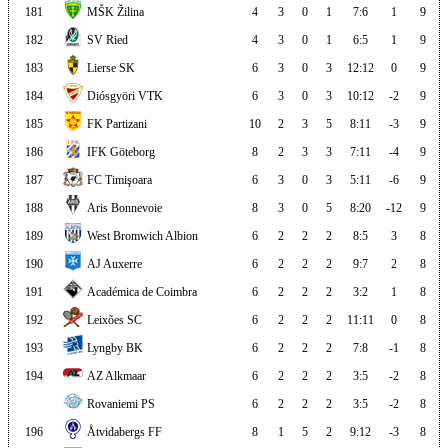
181
MŠK Žilina
4
3
0
1
7:6
1
9
182
SV Ried
4
3
0
1
6:5
1
9
183
Lierse SK
6
3
0
3
12:12
0
9
184
Diósgyöri VTK
6
3
0
3
10:12
-2
9
185
FK Partizani
10
2
3
5
8:11
-3
9
186
IFK Göteborg
8
2
3
3
7:11
-4
9
187
FC Timişoara
6
3
0
3
5:11
-6
9
188
Aris Bonnevoie
8
3
0
5
8:20
-12
9
189
West Bromwich Albion
6
2
2
2
8:5
3
8
190
AJ Auxerre
6
2
2
2
9:7
2
8
191
Académica de Coimbra
6
2
2
2
3:2
1
8
192
Leixões SC
6
2
2
2
11:11
0
8
193
Lyngby BK
6
2
2
2
7:8
-1
8
194
AZ Alkmaar
6
2
2
2
3:5
-2
8
Rovaniemi PS
6
2
2
2
3:5
-2
8
196
Åtvidabergs FF
8
1
5
2
9:12
-3
8