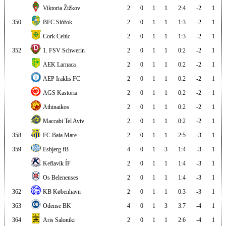
Viktoria Žižkov
2
0
1
1
2:4
-2
1
350
BFC Siófok
2
0
1
1
1:3
-2
1
Cork Celtic
2
0
1
1
1:3
-2
1
352
1. FSV Schwerin
2
0
1
1
0:2
-2
1
AEK Larnaca
2
0
1
1
0:2
-2
1
AEP Iraklis FC
2
0
1
1
0:2
-2
1
AGS Kastoria
2
0
1
1
0:2
-2
1
Athinaikos
2
0
1
1
0:2
-2
1
Maccabi Tel Aviv
2
0
1
1
0:2
-2
1
358
FC Baia Mare
2
0
1
1
2:5
-3
1
359
Esbjerg fB
4
0
1
3
1:4
-3
1
Keflavík ÍF
2
0
1
1
1:4
-3
1
Os Belenenses
2
0
1
1
1:4
-3
1
362
KB København
2
0
1
1
0:3
-3
1
363
Odense BK
4
0
1
3
3:7
-4
1
364
Aris Saloniki
2
0
1
1
2:6
-4
1