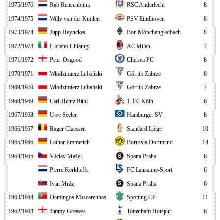
1975/1976
Rob Rensenbrink
RSC Anderlecht
8
1974/1975
Willy van der Kuijlen
PSV Eindhoven
8
1973/1974
Jupp Heynckes
Bor. Mönchengladbach
8
1972/1973
Luciano Chiarugi
AC Milan
7
1971/1972
Peter Osgood
Chelsea FC
8
1970/1971
Włodzimierz Lubański
Górnik Zabrze
8
1969/1970
Włodzimierz Lubański
Górnik Zabrze
7
1968/1969
Carl-Heinz Rühl
1. FC Köln
6
1967/1968
Uwe Seeler
Hamburger SV
8
1966/1967
Roger Claessen
Standard Liège
10
1965/1966
Lothar Emmerich
Borussia Dortmund
14
1964/1965
Václav Mašek
Sparta Praha
6
Pierre Kerkhoffs
FC Lausanne-Sport
6
Ivan Mráz
Sparta Praha
6
1963/1964
Domingos Mascarenhas
Sporting CP
11
1962/1963
Jimmy Greaves
Tottenham Hotspur
6