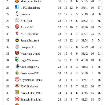
25
Manchester United
31
16
9
6
55:35
20
57
26
1. FC Magdeburg
36
15
12
9
57:41
16
57
27
Juventus
27
17
5
5
53:19
34
56
28
AFC Ajax
28
18
2
8
53:22
31
56
29
Arsenal FC
27
15
10
2
48:20
28
55
30
ACF Fiorentina
28
17
4
7
52:27
25
55
31
Steaua Bucureşti
40
14
12
14
51:54
-3
54
32
Liverpool FC
29
16
5
8
57:29
28
53
33
West Ham United
30
15
6
9
58:42
16
51
34
Legia Warszawa
35
13
11
11
48:38
10
50
35
Club Brugge KV
28
15
3
10
41:33
8
48
36
Ferencvárosi TC
33
14
6
13
55:49
6
48
37
Olympiakos Piräus
33
14
6
13
43:47
-4
48
38
PSV Eindhoven
26
14
5
7
52:22
30
47
39
Parma Calcio 1913
24
14
4
6
30:15
15
46
40
Eintracht Frankfurt
24
14
3
7
41:23
18
45