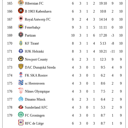
165
Hibernian FC
6
3
1
2
19:10
9
10
166
B 1903 København
6
3
1
2
10:8
2
10
167
Royal Antwerp FC
9
2
4
3
14:14
0
10
168
Fenerbahçe
9
3
1
5
11:11
0
10
169
Partizan
10
3
1
6
17:20
-3
10
170
KF Tiranë
8
3
1
4
5:13
-8
10
171
HJK Helsinki
8
3
1
4
10:21
-11
10
172
Newport County
6
2
3
1
12:3
9
9
173
DAC Dunajská Streda
4
3
0
1
9:5
4
9
174
FK SKA Rostov
4
3
0
1
6:2
4
9
175
sc Heerenveen
4
3
0
1
8:6
2
9
176
Nîmes Olympique
4
3
0
1
7:5
2
9
177
Dinamo Minsk
6
2
3
1
6:4
2
9
178
Sunderland AFC
4
3
0
1
5:3
2
9
179
FC Groningen
4
3
0
1
8:7
1
9
RFC de Liège
6
3
0
3
8:7
1
9