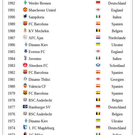
1992
Werder Bremen
Deutschland
1991
Manchester United
England
1990
Sampdoria
Italien
1989
FC Barcelona
Spanien
1988
KV Mechelen
Belgien
1987
AFC Ajax
Niederlande
1986
Dinamo Kiev
Ukraine
1985
Everton FC
England
1984
Juventus
Italien
1983
Aberdeen FC
Schottland
1982
FC Barcelona
Spanien
1981
Dinamo Tbilisi
Georgien
1980
Valencia CF
Spanien
1979
FC Barcelona
Spanien
1978
RSC Anderlecht
Belgien
1977
Hamburger SV
Deutschland
1976
RSC Anderlecht
Belgien
1975
Dinamo Kiev
Ukraine
1974
1. FC Magdeburg
Deutschland
1973
AC Milan
Italien