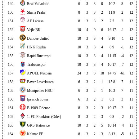
149
Real Valladolid
6
3
3
0
10:2
8
12
150
Slavia Praha
8
3
3
2
11:9
2
12
151
AE Lárissa
8
3
3
2
7:5
2
12
152
Vejle BK
10
4
0
6
16:17
-1
12
153
Dundee United
10
3
3
4
9:10
-1
12
154
HNK Rijeka
10
3
3
4
8:9
-1
12
155
Rapid Bucureşti
10
3
3
4
11:15
-4
12
156
Trabzonspor
10
3
3
4
10:17
-7
12
157
APOEL Nikosia
24
3
3
18
14:75
-61
12
158
Bayer Leverkusen
6
3
2
1
15:8
7
11
159
Montpellier HSC
6
3
2
1
10:3
7
11
160
Ipswich Town
6
3
2
1
6:3
3
11
161
B 1909 Odense
8
3
2
3
19:17
2
11
162
1. FC Frankfurt (Oder)
8
3
2
3
6:8
-2
11
163
GKS Katowice
10
3
2
5
10:14
-4
11
164
Kalmar FF
8
3
2
3
8:13
-5
11