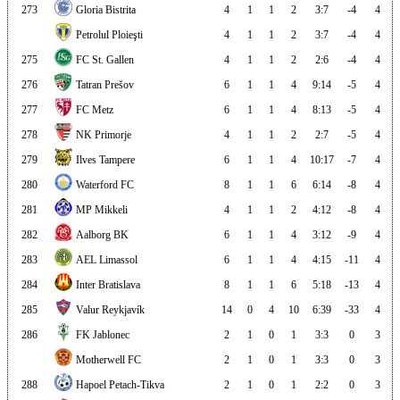
273
Gloria Bistrita
4
1
1
2
3:7
-4
4
Petrolul Ploieşti
4
1
1
2
3:7
-4
4
275
FC St. Gallen
4
1
1
2
2:6
-4
4
276
Tatran Prešov
6
1
1
4
9:14
-5
4
277
FC Metz
6
1
1
4
8:13
-5
4
278
NK Primorje
4
1
1
2
2:7
-5
4
279
Ilves Tampere
6
1
1
4
10:17
-7
4
280
Waterford FC
8
1
1
6
6:14
-8
4
281
MP Mikkeli
4
1
1
2
4:12
-8
4
282
Aalborg BK
6
1
1
4
3:12
-9
4
283
AEL Limassol
6
1
1
4
4:15
-11
4
284
Inter Bratislava
8
1
1
6
5:18
-13
4
285
Valur Reykjavík
14
0
4
10
6:39
-33
4
286
FK Jablonec
2
1
0
1
3:3
0
3
Motherwell FC
2
1
0
1
3:3
0
3
288
Hapoel Petach-Tikva
2
1
0
1
2:2
0
3