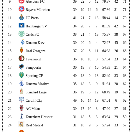
9
Aberdeen FC
39
22
5
12
79:37
42
71
10
Bayern München
39
19
14
6
67:36
31
71
11
FC Porto
41
21
7
13
58:44
14
70
12
Hamburger SV
34
20
7
7
81:39
42
67
13
Celtic FC
38
21
4
13
75:37
38
67
14
Dinamo Kiev
30
20
6
4
72:27
45
66
15
Real Zaragoza
37
20
6
11
64:38
26
66
16
Feyenoord
36
18
10
8
57:34
23
64
17
Sampdoria
36
19
7
10
54:33
21
64
18
Sporting CP
40
18
9
13
82:49
33
63
19
Dinamo Moskva
35
18
8
9
51:31
20
62
20
Standard Liège
36
19
5
12
68:49
19
62
21
Cardiff City
49
16
14
19
67:61
6
62
22
AC Milan
30
17
10
3
47:20
27
61
23
Tottenham Hotspur
31
18
5
8
63:34
29
59
24
Real Madrid
31
16
9
6
57:24
33
57