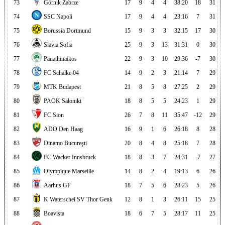
73
Górnik Zabrze
17
9
4
4
38:20
18
31
74
SSC Napoli
17
9
4
4
23:16
7
31
75
Borussia Dortmund
15
9
3
3
32:15
17
30
76
Slavia Sofia
25
9
3
13
31:31
0
30
77
Panathinaikos
22
9
3
10
29:36
-7
30
78
FC Schalke 04
14
9
2
3
21:14
7
29
79
MTK Budapest
21
8
5
8
27:25
2
29
80
PAOK Saloniki
18
8
5
5
24:23
1
29
81
FC Sion
26
7
8
11
35:47
-12
29
82
ADO Den Haag
16
9
1
6
26:18
8
28
83
Dinamo Bucureşti
20
8
4
8
25:18
7
28
84
FC Wacker Innsbruck
18
8
3
7
24:31
-7
27
85
Olympique Marseille
14
8
2
4
19:13
6
26
86
Aarhus GF
18
7
5
6
28:23
5
26
87
K Waterschei SV Thor Genk
12
8
1
3
26:11
15
25
88
Boavista
18
6
7
5
28:17
11
25