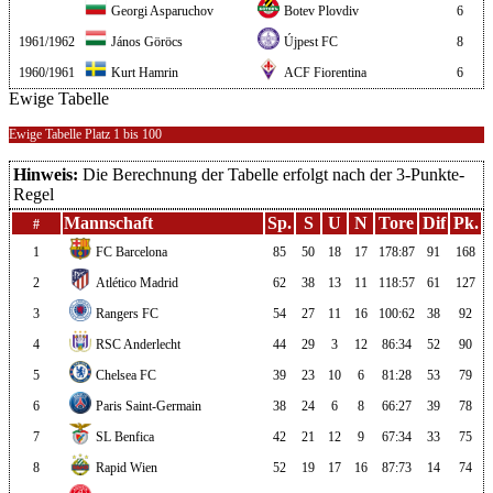
Georgi Asparuchov
Botev Plovdiv
6
1961/1962
János Göröcs
Újpest FC
8
1960/1961
Kurt Hamrin
ACF Fiorentina
6
Ewige Tabelle
Ewige Tabelle Platz 1 bis 100
Hinweis:
Die Berechnung der Tabelle erfolgt nach der 3-Punkte-
Regel
Mannschaft
Sp.
S
U
N
Tore
Dif
Pk.
#
1
FC Barcelona
85
50
18
17
178:87
91
168
2
Atlético Madrid
62
38
13
11
118:57
61
127
3
Rangers FC
54
27
11
16
100:62
38
92
4
RSC Anderlecht
44
29
3
12
86:34
52
90
5
Chelsea FC
39
23
10
6
81:28
53
79
6
Paris Saint-Germain
38
24
6
8
66:27
39
78
7
SL Benfica
42
21
12
9
67:34
33
75
8
Rapid Wien
52
19
17
16
87:73
14
74