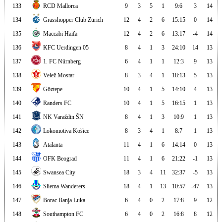
133
RCD Mallorca
9
3
5
1
9:6
3
14
134
Grasshopper Club Zürich
12
4
2
6
15:15
0
14
135
Maccabi Haifa
12
4
2
6
13:17
-4
14
136
KFC Uerdingen 05
8
4
1
3
24:10
14
13
137
1. FC Nürnberg
6
4
1
1
12:3
9
13
138
Velež Mostar
8
3
4
1
18:13
5
13
139
Göztepe
10
4
1
5
14:10
4
13
140
Randers FC
10
4
1
5
16:15
1
13
141
NK Varaždin ŠN
8
4
1
3
10:9
1
13
142
Lokomotiva Košice
8
3
4
1
8:7
1
13
143
Atalanta
11
4
1
6
14:14
0
13
144
OFK Beograd
11
4
1
6
21:22
-1
13
145
Swansea City
18
3
4
11
32:37
-5
13
146
Sliema Wanderers
18
4
1
13
10:57
-47
13
147
Borac Banja Luka
6
4
0
2
17:8
9
12
148
Southampton FC
6
4
0
2
16:8
8
12