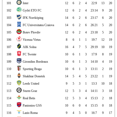
101
Inter
12
6
2
4
22:9
13
20
102
Győri ETO FC
12
6
2
4
23:14
9
20
103
IFK Norrköping
14
6
2
6
23:17
6
20
104
FC Universitatea Craiova
14
6
2
6
26:21
5
20
105
Botev Plovdiv
12
6
2
4
23:18
5
20
106
Vicenza Virtus
8
6
1
1
19:7
12
19
107
AIK Solna
16
4
7
5
29:19
10
19
108
FC Twente
10
6
1
3
17:9
8
19
109
Girondins Bordeaux
10
6
1
3
14:10
4
19
110
Sporting Braga
10
6
1
3
13:11
2
19
111
Shakhtar Donetsk
14
5
4
5
23:22
1
19
112
Leeds United
9
5
3
1
13:3
10
18
113
Sturm Graz
12
5
3
4
14:11
3
18
114
Real Betis
12
5
3
4
15:13
2
18
115
Panionios GSS
10
6
0
4
15:15
0
18
116
Lazio Roma
9
4
5
0
16:7
9
17