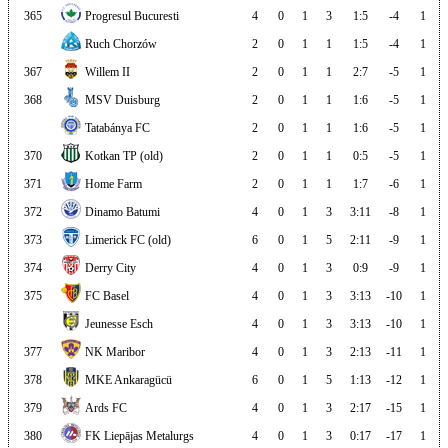
365
Progresul Bucuresti
4
0
1
3
1:5
-4
1
Ruch Chorzów
2
0
1
1
1:5
-4
1
367
Willem II
2
0
1
1
2:7
-5
1
368
MSV Duisburg
2
0
1
1
1:6
-5
1
Tatabánya FC
2
0
1
1
1:6
-5
1
370
Kotkan TP (old)
2
0
1
1
0:5
-5
1
371
Home Farm
2
0
1
1
1:7
-6
1
372
Dinamo Batumi
4
0
1
3
3:11
-8
1
373
Limerick FC (old)
6
0
1
5
2:11
-9
1
374
Derry City
4
0
1
3
0:9
-9
1
375
FC Basel
4
0
1
3
3:13
-10
1
Jeunesse Esch
4
0
1
3
3:13
-10
1
377
NK Maribor
4
0
1
3
2:13
-11
1
378
MKE Ankaragücü
6
0
1
5
1:13
-12
1
379
Ards FC
4
0
1
3
2:17
-15
1
380
FK Liepājas Metalurgs
4
0
1
3
0:17
-17
1