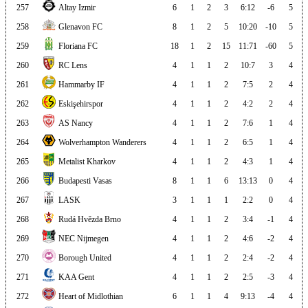
257
Altay Izmir
6
1
2
3
6:12
-6
5
258
Glenavon FC
8
1
2
5
10:20
-10
5
259
Floriana FC
18
1
2
15
11:71
-60
5
260
RC Lens
4
1
1
2
10:7
3
4
261
Hammarby IF
4
1
1
2
7:5
2
4
262
Eskişehirspor
4
1
1
2
4:2
2
4
263
AS Nancy
4
1
1
2
7:6
1
4
264
Wolverhampton Wanderers
4
1
1
2
6:5
1
4
265
Metalist Kharkov
4
1
1
2
4:3
1
4
266
Budapesti Vasas
8
1
1
6
13:13
0
4
267
LASK
3
1
1
1
2:2
0
4
268
Rudá Hvězda Brno
4
1
1
2
3:4
-1
4
269
NEC Nijmegen
4
1
1
2
4:6
-2
4
270
Borough United
4
1
1
2
2:4
-2
4
271
KAA Gent
4
1
1
2
2:5
-3
4
272
Heart of Midlothian
6
1
1
4
9:13
-4
4