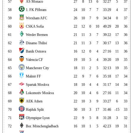
57
AS Monaco
27
8
13
6
32:27
5
37
58
1. FK Příbram
24
10
7
7
33:29
4
37
59
Wrexham AFC
26
10
7
9
34:34
0
37
60
CSKA Sofia
22
12
0
10
49:29
20
36
61
Werder Bremen
21
11
3
7
39:22
17
36
62
Dinamo Tbilisi
21
11
3
7
30:17
13
36
63
Baník Ostrava
16
12
0
4
27:16
11
36
64
Valencia CF
19
10
5
4
39:20
19
35
65
Manchester City
18
11
2
5
32:13
19
35
66
Malmö FF
22
9
7
6
35:18
17
34
67
Spartak Moskva
18
10
4
4
31:17
14
34
68
Lokomotiv Moskva
20
10
4
6
27:16
11
34
69
AEK Athen
22
10
3
9
33:27
6
33
70
Hajduk Split
30
10
3
17
31:46
-15
33
71
Olympique Lyon
22
9
5
8
31:28
3
32
72
Bor. Mönchengladbach
16
10
1
5
42:23
19
31