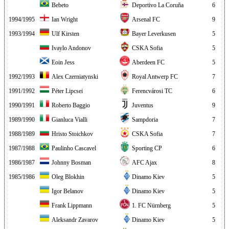
Bebeto
Deportivo La Coruña
6
1994/1995
Ian Wright
Arsenal FC
9
1993/1994
Ulf Kirsten
Bayer Leverkusen
5
Ivaylo Andonov
CSKA Sofia
5
Eoin Jess
Aberdeen FC
5
1992/1993
Alex Czerniatynski
Royal Antwerp FC
7
1991/1992
Péter Lipcsei
Ferencvárosi TC
6
1990/1991
Roberto Baggio
Juventus
9
1989/1990
Gianluca Vialli
Sampdoria
7
1988/1989
Hristo Stoichkov
CSKA Sofia
7
1987/1988
Paulinho Cascavel
Sporting CP
6
1986/1987
Johnny Bosman
AFC Ajax
8
1985/1986
Oleg Blokhin
Dinamo Kiev
5
Igor Belanov
Dinamo Kiev
5
Frank Lippmann
1. FC Nürnberg
5
Aleksandr Zavarov
Dinamo Kiev
5