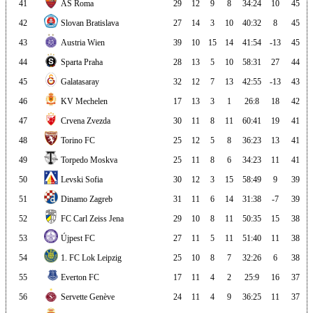
41
AS Roma
29
12
9
8
34:24
10
45
42
Slovan Bratislava
27
14
3
10
40:32
8
45
43
Austria Wien
39
10
15
14
41:54
-13
45
44
Sparta Praha
28
13
5
10
58:31
27
44
45
Galatasaray
32
12
7
13
42:55
-13
43
46
KV Mechelen
17
13
3
1
26:8
18
42
47
Crvena Zvezda
30
11
8
11
60:41
19
41
48
Torino FC
25
12
5
8
36:23
13
41
49
Torpedo Moskva
25
11
8
6
34:23
11
41
50
Levski Sofia
30
12
3
15
58:49
9
39
51
Dinamo Zagreb
31
11
6
14
31:38
-7
39
52
FC Carl Zeiss Jena
29
10
8
11
50:35
15
38
53
Újpest FC
27
11
5
11
51:40
11
38
54
1. FC Lok Leipzig
25
10
8
7
32:26
6
38
55
Everton FC
17
11
4
2
25:9
16
37
56
Servette Genève
24
11
4
9
36:25
11
37