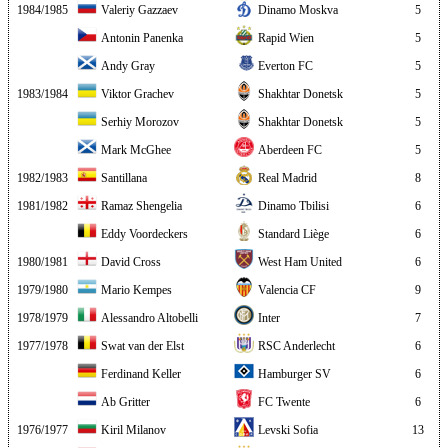
1984/1985
Valeriy Gazzaev
Dinamo Moskva
5
Antonin Panenka
Rapid Wien
5
Andy Gray
Everton FC
5
1983/1984
Viktor Grachev
Shakhtar Donetsk
5
Serhiy Morozov
Shakhtar Donetsk
5
Mark McGhee
Aberdeen FC
5
1982/1983
Santillana
Real Madrid
8
1981/1982
Ramaz Shengelia
Dinamo Tbilisi
6
Eddy Voordeckers
Standard Liège
6
1980/1981
David Cross
West Ham United
6
1979/1980
Mario Kempes
Valencia CF
9
1978/1979
Alessandro Altobelli
Inter
7
1977/1978
Swat van der Elst
RSC Anderlecht
6
Ferdinand Keller
Hamburger SV
6
Ab Gritter
FC Twente
6
1976/1977
Kiril Milanov
Levski Sofia
13