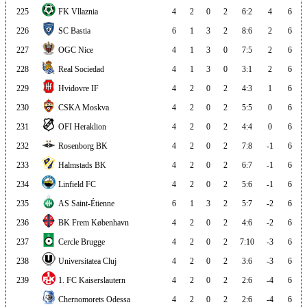
225
FK Vllaznia
4
2
0
2
6:2
4
6
226
SC Bastia
6
1
3
2
8:6
2
6
227
OGC Nice
4
1
3
0
7:5
2
6
228
Real Sociedad
4
1
3
0
3:1
2
6
229
Hvidovre IF
4
2
0
2
4:3
1
6
230
CSKA Moskva
4
2
0
2
5:5
0
6
231
OFI Heraklion
4
2
0
2
4:4
0
6
232
Rosenborg BK
4
2
0
2
7:8
-1
6
233
Halmstads BK
4
2
0
2
6:7
-1
6
234
Linfield FC
4
2
0
2
5:6
-1
6
235
AS Saint-Étienne
6
1
3
2
5:7
-2
6
236
BK Frem København
4
2
0
2
4:6
-2
6
237
Cercle Brugge
4
2
0
2
7:10
-3
6
238
Universitatea Cluj
4
2
0
2
3:6
-3
6
239
1. FC Kaiserslautern
4
2
0
2
2:6
-4
6
Chernomorets Odessa
4
2
0
2
2:6
-4
6