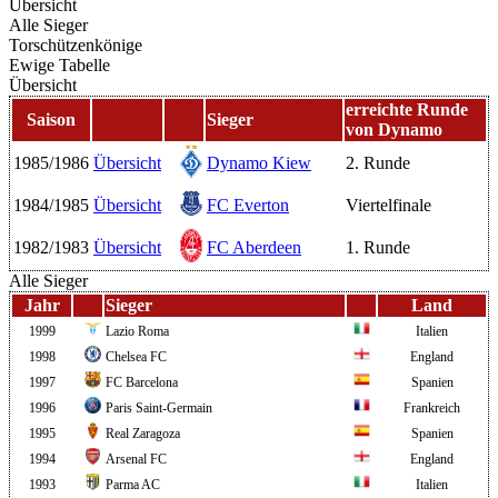
Übersicht
Alle Sieger
Torschützenkönige
Ewige Tabelle
Übersicht
erreichte Runde
Saison
Sieger
von Dynamo
1985/1986
Übersicht
Dynamo Kiew
2. Runde
1984/1985
Übersicht
FC Everton
Viertelfinale
1982/1983
Übersicht
FC Aberdeen
1. Runde
Alle Sieger
Jahr
Sieger
Land
1999
Lazio Roma
Italien
1998
Chelsea FC
England
1997
FC Barcelona
Spanien
1996
Paris Saint-Germain
Frankreich
1995
Real Zaragoza
Spanien
1994
Arsenal FC
England
1993
Parma AC
Italien