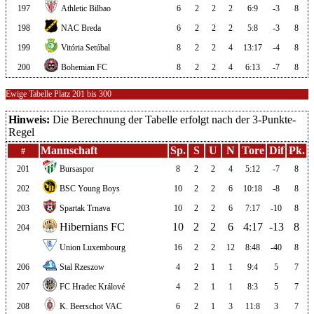
197
Athletic Bilbao
6
2
2
2
6:9
-3
8
198
NAC Breda
6
2
2
2
5:8
-3
8
199
Vitória Setúbal
8
2
2
4
13:17
-4
8
200
Bohemian FC
8
2
2
4
6:13
-7
8
Ewige Tabelle Platz 201 bis 300
Hinweis:
Die Berechnung der Tabelle erfolgt nach der 3-Punkte-
Regel
Mannschaft
Sp.
S
U
N
Tore
Dif
Pk.
#
201
Bursaspor
8
2
2
4
5:12
-7
8
202
BSC Young Boys
10
2
2
6
10:18
-8
8
203
Spartak Trnava
10
2
2
6
7:17
-10
8
Hibernians FC
10
2
2
6
4:17
-13
8
204
Union Luxembourg
16
2
2
12
8:48
-40
8
206
Stal Rzeszow
4
2
1
1
9:4
5
7
207
FC Hradec Králové
4
2
1
1
8:3
5
7
208
K. Beerschot VAC
6
2
1
3
11:8
3
7