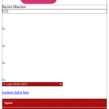
Bayern München
U23
1x
2x
1x
1x
weitere Infos hier
Spiele