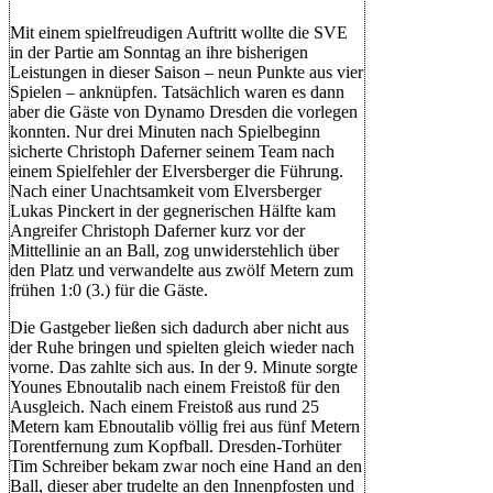
Mit einem spielfreudigen Auftritt wollte die SVE
in der Partie am Sonntag an ihre bisherigen
Leistungen in dieser Saison – neun Punkte aus vier
Spielen – anknüpfen. Tatsächlich waren es dann
aber die Gäste von Dynamo Dresden die vorlegen
konnten. Nur drei Minuten nach Spielbeginn
sicherte Christoph Daferner seinem Team nach
einem Spielfehler der Elversberger die Führung.
Nach einer Unachtsamkeit vom Elversberger
Lukas Pinckert in der gegnerischen Hälfte kam
Angreifer Christoph Daferner kurz vor der
Mittellinie an an Ball, zog unwiderstehlich über
den Platz und verwandelte aus zwölf Metern zum
frühen 1:0 (3.) für die Gäste.
Die Gastgeber ließen sich dadurch aber nicht aus
der Ruhe bringen und spielten gleich wieder nach
vorne. Das zahlte sich aus. In der 9. Minute sorgte
Younes Ebnoutalib nach einem Freistoß für den
Ausgleich. Nach einem Freistoß aus rund 25
Metern kam Ebnoutalib völlig frei aus fünf Metern
Torentfernung zum Kopfball. Dresden-Torhüter
Tim Schreiber bekam zwar noch eine Hand an den
Ball, dieser aber trudelte an den Innenpfosten und