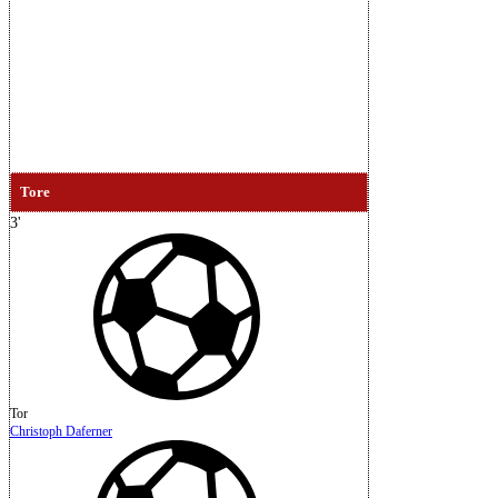
|
Zuschauer:
9.307
|
Schiedsrichter:
Marc Philip
Eckermann
|
Halbzeit: 1-2
Tore
3'
Tor
Christoph Daferner