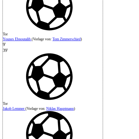
Tor
Younes Ebnoutalib
(
Vorlage von
:
Tom Zimmerschied
)
9'
39'
Tor
Jakob Lemmer
(
Vorlage von:
Niklas Hauptmann
)