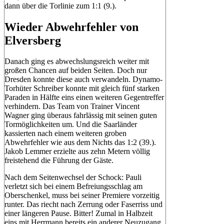
dann über die Torlinie zum 1:1 (9.).
Wieder Abwehrfehler von
Elversberg
Danach ging es abwechslungsreich weiter mit
großen Chancen auf beiden Seiten. Doch nur
Dresden konnte diese auch verwandeln. Dynamo-
Torhüter Schreiber konnte mit gleich fünf starken
Paraden in Hälfte eins einen weiteren Gegentreffer
verhindern. Das Team von Trainer Vincent
Wagner ging überaus fahrlässig mit seinen guten
Tormöglichkeiten um. Und die Saarländer
kassierten nach einem weiteren groben
Abwehrfehler wie aus dem Nichts das 1:2 (39.).
Jakob Lemmer erzielte aus zehn Metern völlig
freistehend die Führung der Gäste.
Nach dem Seitenwechsel der Schock: Pauli
verletzt sich bei einem Befreiungsschlag am
Oberschenkel, muss bei seiner Premiere vorzeitig
runter. Das riecht nach Zerrung oder Faserriss und
einer längeren Pause. Bitter! Zumal in Halbzeit
eins mit Herrmann bereits ein anderer Neuzugang