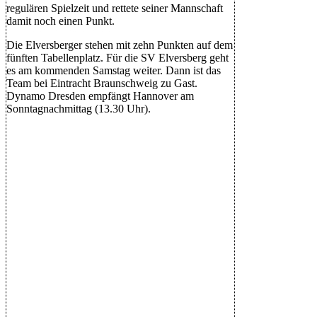
regulären Spielzeit und rettete seiner Mannschaft
damit noch einen Punkt.
Die Elversberger stehen mit zehn Punkten auf dem
fünften Tabellenplatz. Für die SV Elversberg geht
es am kommenden Samstag weiter. Dann ist das
Team bei Eintracht Braunschweig zu Gast.
Dynamo Dresden empfängt Hannover am
Sonntagnachmittag (13.30 Uhr).
2.Liga 2025-
2026
|
Spieltag
5
|
Ursapharm-
Arena
|
14.Sep..2025
-
13:30
SV 07 Elversberg
S
N
S
S
S
2
:
2