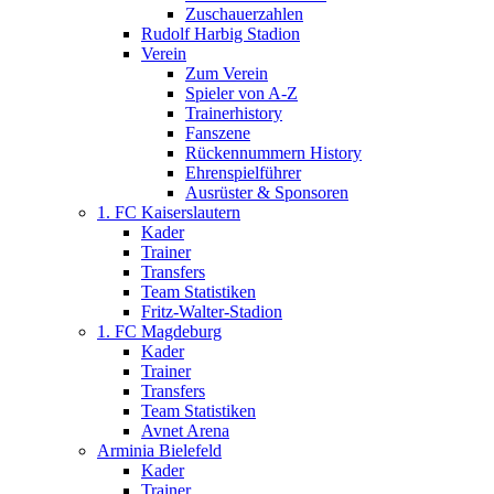
Zuschauerzahlen
Rudolf Harbig Stadion
Verein
Zum Verein
Spieler von A-Z
Trainerhistory
Fanszene
Rückennummern History
Ehrenspielführer
Ausrüster & Sponsoren
1. FC Kaiserslautern
Kader
Trainer
Transfers
Team Statistiken
Fritz-Walter-Stadion
1. FC Magdeburg
Kader
Trainer
Transfers
Team Statistiken
Avnet Arena
Arminia Bielefeld
Kader
Trainer