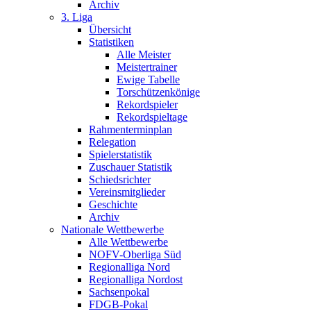
Archiv
3. Liga
Übersicht
Statistiken
Alle Meister
Meistertrainer
Ewige Tabelle
Torschützenkönige
Rekordspieler
Rekordspieltage
Rahmenterminplan
Relegation
Spielerstatistik
Zuschauer Statistik
Schiedsrichter
Vereinsmitglieder
Geschichte
Archiv
Nationale Wettbewerbe
Alle Wettbewerbe
NOFV-Oberliga Süd
Regionalliga Nord
Regionalliga Nordost
Sachsenpokal
FDGB-Pokal