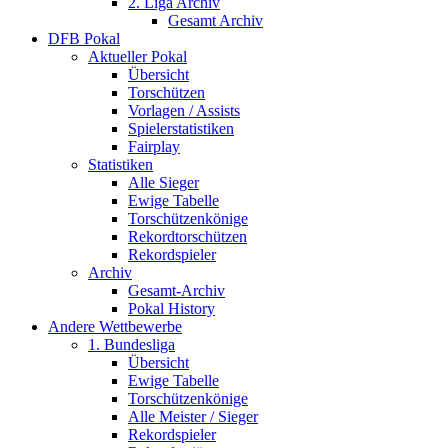
2. Liga Archiv
Gesamt Archiv
DFB Pokal
Aktueller Pokal
Übersicht
Torschützen
Vorlagen / Assists
Spielerstatistiken
Fairplay
Statistiken
Alle Sieger
Ewige Tabelle
Torschützenkönige
Rekordtorschützen
Rekordspieler
Archiv
Gesamt-Archiv
Pokal History
Andere Wettbewerbe
1. Bundesliga
Übersicht
Ewige Tabelle
Torschützenkönige
Alle Meister / Sieger
Rekordspieler