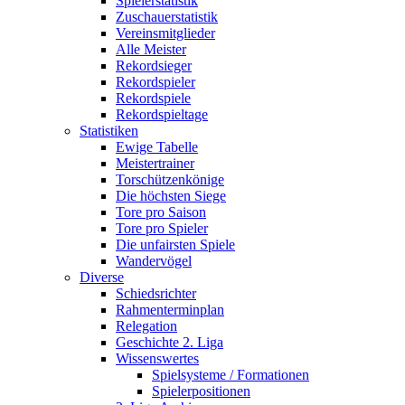
Spielerstatistik
Zuschauerstatistik
Vereinsmitglieder
Alle Meister
Rekordsieger
Rekordspieler
Rekordspiele
Rekordspieltage
Statistiken
Ewige Tabelle
Meistertrainer
Torschützenkönige
Die höchsten Siege
Tore pro Saison
Tore pro Spieler
Die unfairsten Spiele
Wandervögel
Diverse
Schiedsrichter
Rahmenterminplan
Relegation
Geschichte 2. Liga
Wissenswertes
Spielsysteme / Formationen
Spielerpositionen