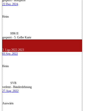
gesperrt - Rotsperre
22.Dez..2024
Heim
H96 II
gesperrt - 5. Gelbe Karte
3. Liga 2022-2023
03.Sep..2022
Heim
SVB
verletzt - Bänderdehnung
27.Aug..2022
Auswärts