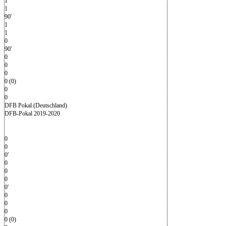
1
1
90′
1
1
0
90′
0
0
0
0 (0)
0
0
DFB Pokal (Deutschland)
DFB-Pokal 2019-2020
0
0
0′
0
0
0
0′
0
0
0
0 (0)