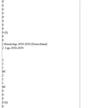
0′
0
0
0
0′
0
0
0
0 (0)
0
0
2.Bundesliga 2018-2019 (Deutschland)
2. Liga 2018-2019
2
1
1
98′
2
1
1
98′
0
0
0
0 (0)
0