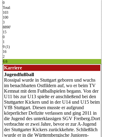
0
Total:
103
100
3
8890′
15
0
1
9 (1)
16
2
6.6
Karriere
Jugendfußball
Rossipal wurde in Stuttgart geboren und wuchs
im benachbarten Ostfildern auf, wo er beim TV
Kemnat mit dem Fußballspielen begann. Von der
U11 bis zur U13 spielte er anschließend bei den
Stuttgarter Kickers und in der U14 und U15 beim
VfB Stuttgart. Diesen musste er aufgrund
körperlicher Defizite verlassen und ging 2011 in
die Jugend des unterklassigen SGV Freiberg.Dort
verbrachte er zwei Jahre, bevor er zur A-Jugend
der Stuttgarter Kickers zurückkehrte. Schließlich
wurde er in die Württembergische Junioren-