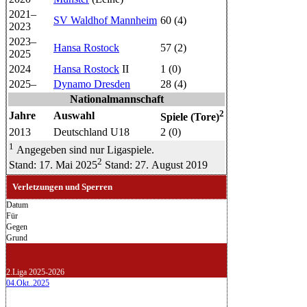
2021–
SV Waldhof Mannheim
60 (4)
2023
2023–
Hansa Rostock
57 (2)
2025
2024
Hansa Rostock
II
1 (0)
2025–
Dynamo Dresden
28 (4)
Nationalmannschaft
2
Jahre
Auswahl
Spiele (Tore)
2013
Deutschland U18
2 (0)
1
Angegeben sind nur Ligaspiele.
2
Stand: 17. Mai 2025
Stand: 27. August 2019
Verletzungen und Sperren
Datum
Für
Gegen
Grund
2.Liga 2025-2026
04.Okt..2025