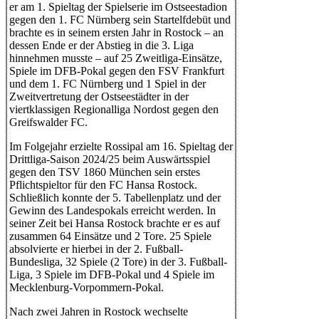
er am 1. Spieltag der Spielserie im Ostseestadion
gegen den 1. FC Nürnberg sein Startelfdebüt und
brachte es in seinem ersten Jahr in Rostock – an
dessen Ende er der Abstieg in die 3. Liga
hinnehmen musste – auf 25 Zweitliga-Einsätze,
Spiele im DFB-Pokal gegen den FSV Frankfurt
und dem 1. FC Nürnberg und 1 Spiel in der
Zweitvertretung der Ostseestädter in der
viertklassigen Regionalliga Nordost gegen den
Greifswalder FC.
Im Folgejahr erzielte Rossipal am 16. Spieltag der
Drittliga-Saison 2024/25 beim Auswärtsspiel
gegen den TSV 1860 München sein erstes
Pflichtspieltor für den FC Hansa Rostock.
Schließlich konnte der 5. Tabellenplatz und der
Gewinn des Landespokals erreicht werden. In
seiner Zeit bei Hansa Rostock brachte er es auf
zusammen 64 Einsätze und 2 Tore. 25 Spiele
absolvierte er hierbei in der 2. Fußball-
Bundesliga, 32 Spiele (2 Tore) in der 3. Fußball-
Liga, 3 Spiele im DFB-Pokal und 4 Spiele im
Mecklenburg-Vorpommern-Pokal.
Nach zwei Jahren in Rostock wechselte