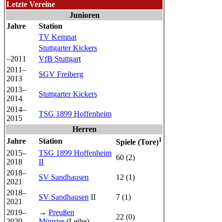
Letzte Vereine
Junioren
Jahre
Station
TV Kemnat
Stuttgarter Kickers
–2011
VfB Stuttgart
2011–
SGV Freiberg
2013
2013–
Stuttgarter Kickers
2014
2014–
TSG 1899 Hoffenheim
2015
Herren
1
Jahre
Station
Spiele (Tore)
2015–
TSG 1899 Hoffenheim
60 (2)
2018
II
2018–
SV Sandhausen
12 (1)
2021
2018–
SV Sandhausen
II
7 (1)
2021
2019–
→
Preußen
22 (0)
2020
Münster
(Leihe)