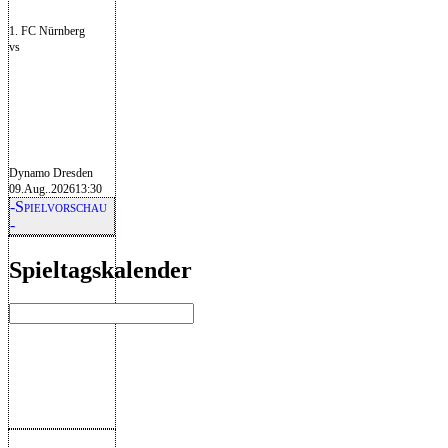
1. FC Nürnberg
vs
Dynamo Dresden
09.Aug..2026
13:30
-Spielvorschau
-
Spieltagskalender