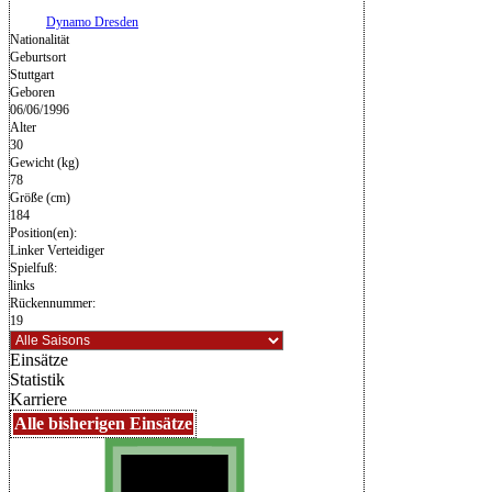
Dynamo Dresden
Nationalität
Geburtsort
Stuttgart
Geboren
06/06/1996
Alter
30
Gewicht (kg)
78
Größe (cm)
184
Position(en):
Linker Verteidiger
Spielfuß:
links
Rückennummer:
19
Einsätze
Statistik
Karriere
Alle bisherigen Einsätze