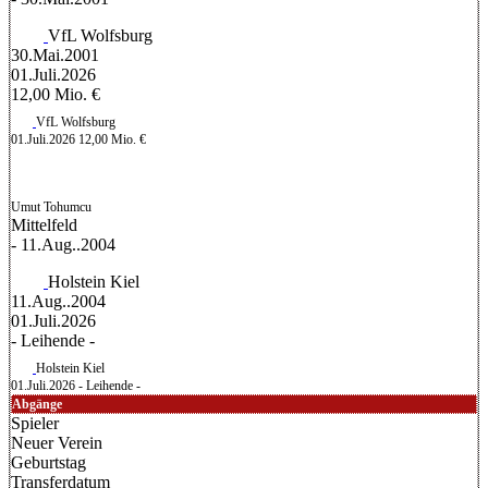
VfL Wolfsburg
30.Mai.2001
01.Juli.2026
12,00 Mio. €
VfL Wolfsburg
01.Juli.2026
12,00 Mio. €
Umut Tohumcu
Mittelfeld
- 11.Aug..2004
Holstein Kiel
11.Aug..2004
01.Juli.2026
- Leihende -
Holstein Kiel
01.Juli.2026
- Leihende -
Abgänge
Spieler
Neuer Verein
Geburtstag
Transferdatum