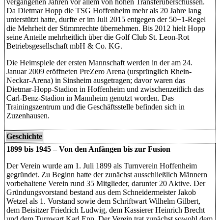
vergangenen Jahren vor allem von hohen Transferüberschüssen.
Da Dietmar Hopp die TSG Hoffenheim mehr als 20 Jahre lang
unterstützt hatte, durfte er im Juli 2015 entgegen der 50+1-Regel
die Mehrheit der Stimmrechte übernehmen. Bis 2012 hielt Hopp
seine Anteile mehrheitlich über die Golf Club St. Leon-Rot
Betriebsgesellschaft mbH & Co. KG.
Die Heimspiele der ersten Mannschaft werden in der am 24.
Januar 2009 eröffneten PreZero Arena (ursprünglich Rhein-
Neckar-Arena) in Sinsheim ausgetragen; davor waren das
Dietmar-Hopp-Stadion in Hoffenheim und zwischenzeitlich das
Carl-Benz-Stadion in Mannheim genutzt worden. Das
Trainingszentrum und die Geschäftsstelle befinden sich in
Zuzenhausen.
Geschichte
1899 bis 1945 – Von den Anfängen bis zur Fusion
Der Verein wurde am 1. Juli 1899 als Turnverein Hoffenheim
gegründet. Zu Beginn hatte der zunächst ausschließlich Männern
vorbehaltene Verein rund 35 Mitglieder, darunter 20 Aktive. Der
Gründungsvorstand bestand aus dem Schneidermeister Jakob
Wetzel als 1. Vorstand sowie dem Schriftwart Wilhelm Gilbert,
dem Beisitzer Friedrich Ludwig, dem Kassierer Heinrich Brecht
und dem Turnwart Karl Epp. Der Verein trat zunächst sowohl dem