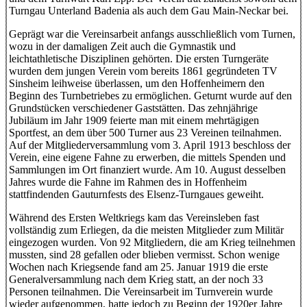
Turngau Unterland Badenia als auch dem Gau Main-Neckar bei.
Geprägt war die Vereinsarbeit anfangs ausschließlich vom Turnen,
wozu in der damaligen Zeit auch die Gymnastik und
leichtathletische Disziplinen gehörten. Die ersten Turngeräte
wurden dem jungen Verein vom bereits 1861 gegründeten TV
Sinsheim leihweise überlassen, um den Hoffenheimern den
Beginn des Turnbetriebes zu ermöglichen. Geturnt wurde auf den
Grundstücken verschiedener Gaststätten. Das zehnjährige
Jubiläum im Jahr 1909 feierte man mit einem mehrtägigen
Sportfest, an dem über 500 Turner aus 23 Vereinen teilnahmen.
Auf der Mitgliederversammlung vom 3. April 1913 beschloss der
Verein, eine eigene Fahne zu erwerben, die mittels Spenden und
Sammlungen im Ort finanziert wurde. Am 10. August desselben
Jahres wurde die Fahne im Rahmen des in Hoffenheim
stattfindenden Gauturnfests des Elsenz-Turngaues geweiht.
Während des Ersten Weltkriegs kam das Vereinsleben fast
vollständig zum Erliegen, da die meisten Mitglieder zum Militär
eingezogen wurden. Von 92 Mitgliedern, die am Krieg teilnehmen
mussten, sind 28 gefallen oder blieben vermisst. Schon wenige
Wochen nach Kriegsende fand am 25. Januar 1919 die erste
Generalversammlung nach dem Krieg statt, an der noch 33
Personen teilnahmen. Die Vereinsarbeit im Turnverein wurde
wieder aufgenommen, hatte jedoch zu Beginn der 1920er Jahre