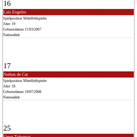
16
Luis Engelns
Spielposition
Mittelfeldspieler
Alter
19
Geburtsdatum
11/03/2007
Nationalität
17
Nathan de Cat
Spielposition
Mittelfeldspieler
Alter
18
Geburtsdatum
19/07/2008
Nationalität
25
Umut Tohumcu