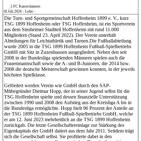
1.FC Kaiserslautern
18.Juli.2026
- Leihe -
Die Turn- und Sportgemeinschaft Hoffenheim 1899 e. V., kurz
TSG 1899 Hoffenheim oder TSG Hoffenheim, ist ein Sportverein
aus dem Sinsheimer Stadtteil Hoffenheim mit rund 11.000
Mitgliedern (Stand 23. April 2022). Der Verein unterhält
Abteilungen für Leichtathletik und Turnen.Die Fußballabteilung
wurde 2005 in die TSG 1899 Hoffenheim Fußball-Spielbetriebs
GmbH mit Sitz in Zuzenhausen ausgegliedert. Neben den seit
2008 in der Bundesliga spielenden Männern spielen auch die
Frauenmannschaft sowie die A- und B-Junioren, die 2014 bzw.
2008 die deutsche Meisterschaft gewinnen konnten, in der jeweils
höchsten Spielklasse.
Gefördert werden Verein wie GmbH durch den SAP-
Mitbegründer Dietmar Hopp, der in seiner Jugend selbst für die
TSG Hoffenheim spielte und dessen finanzielle Unterstützung
zwischen 1990 und 2008 den Aufstieg aus der Kreisliga A bis in
die Bundesliga ermöglichte. Hopp hielt 96 Prozent der Anteile an
der TSG 1899 Hoffenheim Fußball-Spielbetriebs GmbH, welche
er am 12. Juni 2023 mehrheitlich an die TSG 1899 Hoffenheim
zurückgab. Die letzte Gesellschaftereinlage zur Stärkung des
Eigenkapitals der GmbH datiert aus dem Jahr 2011. Seitdem trägt
sich die Gesellschaft selbst. Sie profitierte dabei in den