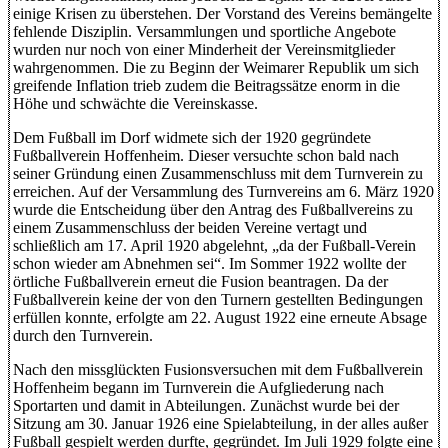
einige Krisen zu überstehen. Der Vorstand des Vereins bemängelte
fehlende Disziplin. Versammlungen und sportliche Angebote
wurden nur noch von einer Minderheit der Vereinsmitglieder
wahrgenommen. Die zu Beginn der Weimarer Republik um sich
greifende Inflation trieb zudem die Beitragssätze enorm in die
Höhe und schwächte die Vereinskasse.
Dem Fußball im Dorf widmete sich der 1920 gegründete
Fußballverein Hoffenheim. Dieser versuchte schon bald nach
seiner Gründung einen Zusammenschluss mit dem Turnverein zu
erreichen. Auf der Versammlung des Turnvereins am 6. März 1920
wurde die Entscheidung über den Antrag des Fußballvereins zu
einem Zusammenschluss der beiden Vereine vertagt und
schließlich am 17. April 1920 abgelehnt, „da der Fußball-Verein
schon wieder am Abnehmen sei“. Im Sommer 1922 wollte der
örtliche Fußballverein erneut die Fusion beantragen. Da der
Fußballverein keine der von den Turnern gestellten Bedingungen
erfüllen konnte, erfolgte am 22. August 1922 eine erneute Absage
durch den Turnverein.
Nach den missglückten Fusionsversuchen mit dem Fußballverein
Hoffenheim begann im Turnverein die Aufgliederung nach
Sportarten und damit in Abteilungen. Zunächst wurde bei der
Sitzung am 30. Januar 1926 eine Spielabteilung, in der alles außer
Fußball gespielt werden durfte, gegründet. Im Juli 1929 folgte eine