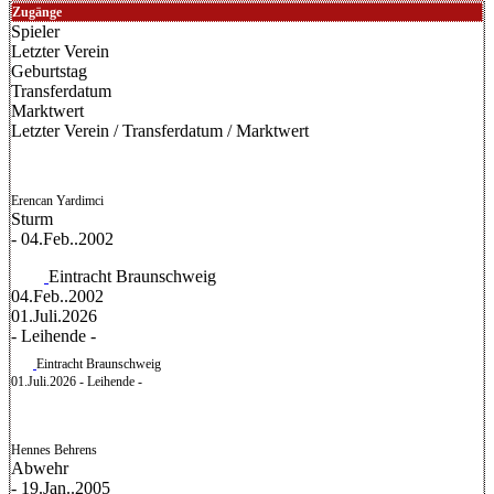
Zugänge
Spieler
Letzter Verein
Geburtstag
Transferdatum
Marktwert
Letzter Verein
/
Transferdatum
/
Marktwert
Erencan Yardimci
Sturm
- 04.Feb..2002
Eintracht Braunschweig
04.Feb..2002
01.Juli.2026
- Leihende -
Eintracht Braunschweig
01.Juli.2026
- Leihende -
Hennes Behrens
Abwehr
- 19.Jan..2005