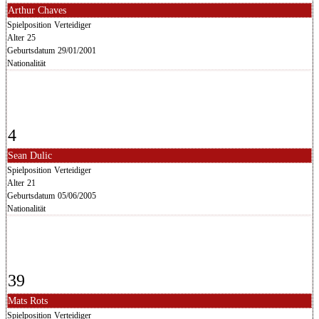
Arthur Chaves
Spielposition
Verteidiger
Alter
25
Geburtsdatum
29/01/2001
Nationalität
4
Sean Dulic
Spielposition
Verteidiger
Alter
21
Geburtsdatum
05/06/2005
Nationalität
39
Mats Rots
Spielposition
Verteidiger