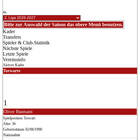
4x
Bitte zur Auswahl der Saison das obere Menü benutzen.
Kader
Transfers
Spieler & Club-Statistik
Nächste Spiele
Letzte Spiele
Vereinsinfo
Aktiver Kader
Torwarte
1
Oliver Baumann
Spielposition
Torwart
Alter
36
Geburtsdatum
02/06/1990
Nationalität