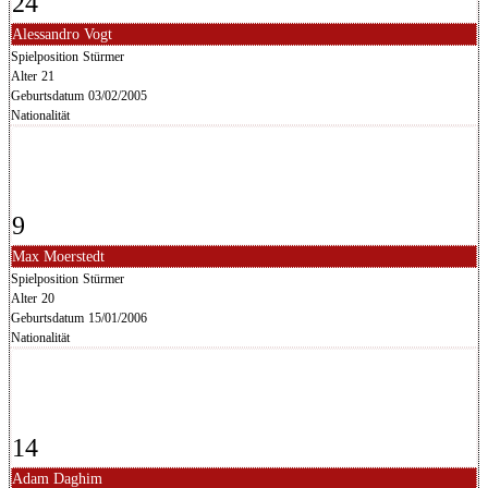
24
Alessandro Vogt
Spielposition
Stürmer
Alter
21
Geburtsdatum
03/02/2005
Nationalität
9
Max Moerstedt
Spielposition
Stürmer
Alter
20
Geburtsdatum
15/01/2006
Nationalität
14
Adam Daghim