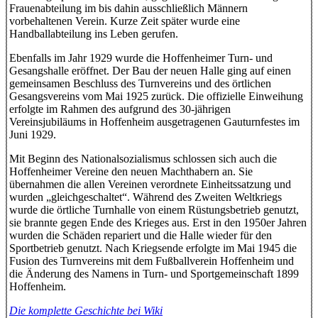
Frauenabteilung im bis dahin ausschließlich Männern
vorbehaltenen Verein. Kurze Zeit später wurde eine
Handballabteilung ins Leben gerufen.
Ebenfalls im Jahr 1929 wurde die Hoffenheimer Turn- und
Gesangshalle eröffnet. Der Bau der neuen Halle ging auf einen
gemeinsamen Beschluss des Turnvereins und des örtlichen
Gesangsvereins vom Mai 1925 zurück. Die offizielle Einweihung
erfolgte im Rahmen des aufgrund des 30-jährigen
Vereinsjubiläums in Hoffenheim ausgetragenen Gauturnfestes im
Juni 1929.
Mit Beginn des Nationalsozialismus schlossen sich auch die
Hoffenheimer Vereine den neuen Machthabern an. Sie
übernahmen die allen Vereinen verordnete Einheitssatzung und
wurden „gleichgeschaltet“. Während des Zweiten Weltkriegs
wurde die örtliche Turnhalle von einem Rüstungsbetrieb genutzt,
sie brannte gegen Ende des Krieges aus. Erst in den 1950er Jahren
wurden die Schäden repariert und die Halle wieder für den
Sportbetrieb genutzt. Nach Kriegsende erfolgte im Mai 1945 die
Fusion des Turnvereins mit dem Fußballverein Hoffenheim und
die Änderung des Namens in Turn- und Sportgemeinschaft 1899
Hoffenheim.
Die komplette Geschichte bei Wiki