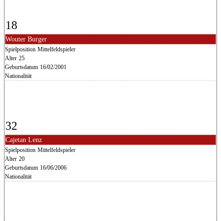
18
Wouter Burger
Spielposition
Mittelfeldspieler
Alter
25
Geburtsdatum
16/02/2001
Nationalität
32
Cajetan Lenz
Spielposition
Mittelfeldspieler
Alter
20
Geburtsdatum
16/06/2006
Nationalität