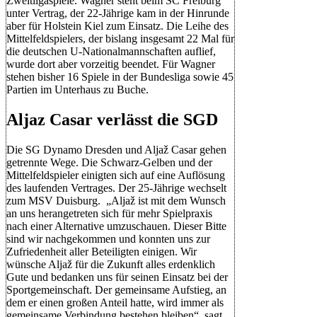
Zweitligaspiele. Wagner steht beim SC Freiburg
unter Vertrag, der 22-Jährige kam in der Hinrunde
aber für Holstein Kiel zum Einsatz. Die Leihe des
Mittelfeldspielers, der bislang insgesamt 22 Mal für
die deutschen U-Nationalmannschaften auflief,
wurde dort aber vorzeitig beendet. Für Wagner
stehen bisher 16 Spiele in der Bundesliga sowie 45
Partien im Unterhaus zu Buche.
Aljaz Casar verlässt die SGD
Die SG Dynamo Dresden und Aljaž Casar gehen
getrennte Wege. Die Schwarz-Gelben und der
Mittelfeldspieler einigten sich auf eine Auflösung
des laufenden Vertrages. Der 25-Jährige wechselt
zum MSV Duisburg. „Aljaž ist mit dem Wunsch
an uns herangetreten sich für mehr Spielpraxis
nach einer Alternative umzuschauen. Dieser Bitte
sind wir nachgekommen und konnten uns zur
Zufriedenheit aller Beteiligten einigen. Wir
wünsche Aljaž für die Zukunft alles erdenklich
Gute und bedanken uns für seinen Einsatz bei der
Sportgemeinschaft. Der gemeinsame Aufstieg, an
dem er einen großen Anteil hatte, wird immer als
gemeinsame Verbindung bestehen bleiben“, sagt