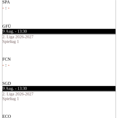
SPA
-
:
-
GFÜ
9 Aug.
-
13:30
2. Liga 2026-2027
Spieltag 1
FCN
-
:
-
SGD
9 Aug.
-
13:30
2. Liga 2026-2027
Spieltag 1
ECO