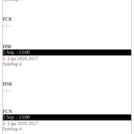
FCK
-
:
-
D98
5 Sep.
-
13:00
2. Liga 2026-2027
Spieltag 4
HSK
-
:
-
FCN
5 Sep.
-
13:00
2. Liga 2026-2027
Spieltag 4