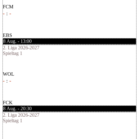
FCM
-
:
-
EBS
8 Aug.
-
13:00
2. Liga 2026-2027
Spieltag 1
WOL
-
:
-
FCK
8 Aug.
-
20:30
2. Liga 2026-2027
Spieltag 1