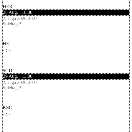
HER
28 Aug.
-
18:30
2. Liga 2026-2027
Spieltag 3
HEI
-
:
-
SGD
29 Aug.
-
13:00
2. Liga 2026-2027
Spieltag 3
KSC
-
:
-