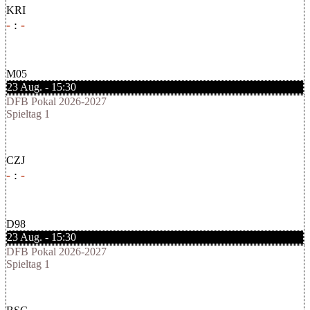
KRI
-
:
-
M05
23 Aug.
-
15:30
DFB Pokal 2026-2027
Spieltag 1
CZJ
-
:
-
D98
23 Aug.
-
15:30
DFB Pokal 2026-2027
Spieltag 1