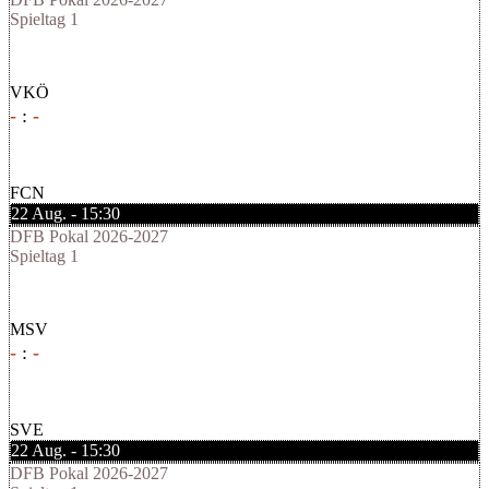
Spieltag 1
VKÖ
-
:
-
FCN
22 Aug.
-
15:30
DFB Pokal 2026-2027
Spieltag 1
MSV
-
:
-
SVE
22 Aug.
-
15:30
DFB Pokal 2026-2027