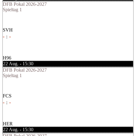
DFB Pokal 2026-2027
Spieltag 1
SVH
-
:
-
H96
22 Aug.
-
15:30
DFB Pokal 2026-2027
Spieltag 1
FCS
-
:
-
HER
22 Aug.
-
15:30
DFB Pokal 2026-2027