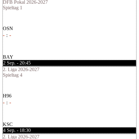
DFB Pokal 2026-2027
Spieltag 1
OSN
-
:
-
BAY
2 Sep.
-
20:45
2. Liga 2026-2027
Spieltag 4
H96
-
:
-
KSC
4 Sep.
-
18:30
2. Liga 2026-2027