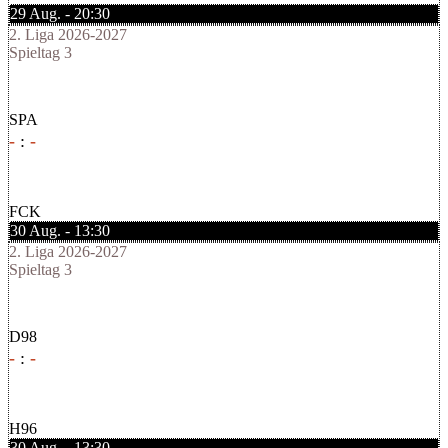
29 Aug.
-
20:30
2. Liga 2026-2027
Spieltag 3
SPA
-
:
-
FCK
30 Aug.
-
13:30
2. Liga 2026-2027
Spieltag 3
D98
-
:
-
H96
30 Aug.
-
13:30