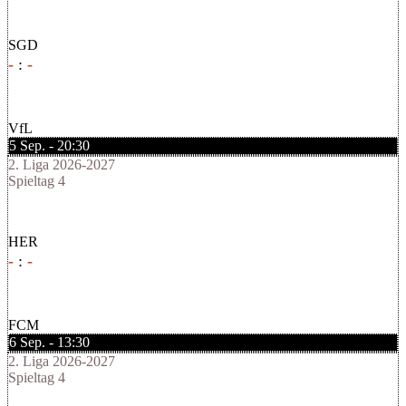
SGD
-
:
-
VfL
5 Sep.
-
20:30
2. Liga 2026-2027
Spieltag 4
HER
-
:
-
FCM
6 Sep.
-
13:30
2. Liga 2026-2027
Spieltag 4