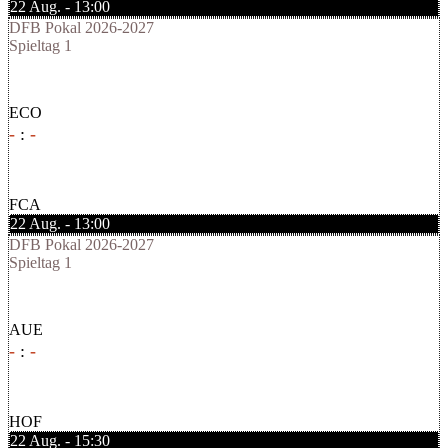
22 Aug.
-
13:00
DFB Pokal 2026-2027
Spieltag 1
ECO
-
:
-
FCA
22 Aug.
-
13:00
DFB Pokal 2026-2027
Spieltag 1
AUE
-
:
-
HOF
22 Aug.
-
15:30