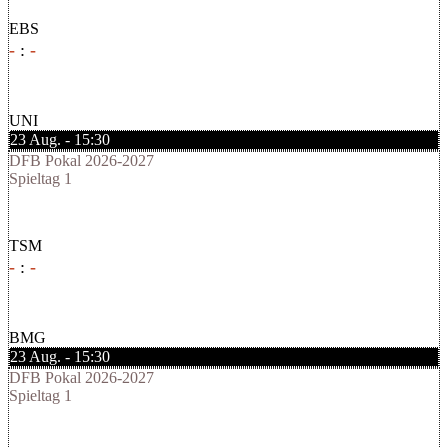
EBS
-
:
-
UNI
23 Aug.
-
15:30
DFB Pokal 2026-2027
Spieltag 1
TSM
-
:
-
BMG
23 Aug.
-
15:30
DFB Pokal 2026-2027
Spieltag 1