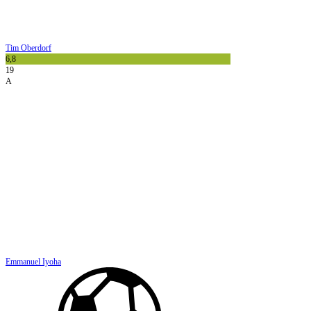
Tim Oberdorf
6,8
19
A
Emmanuel Iyoha