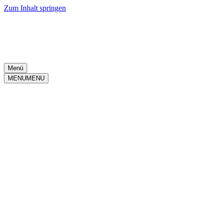
Zum Inhalt springen
Menü
MENU
MENU
2.Liga 2025-
2026
|
Spieltag
31
|
Merkur Spiel-
Arena
|
24.Apr..2026
-
18:30
Fortuna Düsseldorf
N
N
N
N
N
3
:
1
Endstand