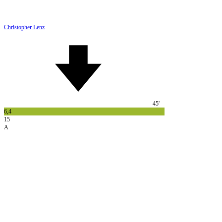
Christopher Lenz
45'
6,4
15
A