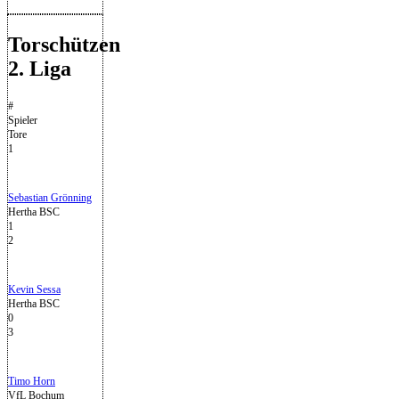
Torschützen
2. Liga
#
Spieler
Tore
1
Sebastian Grönning
Hertha BSC
1
2
Kevin Sessa
Hertha BSC
0
3
Timo Horn
VfL Bochum