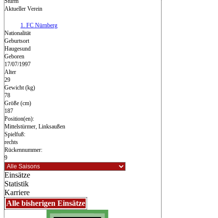
Sturm
Aktueller Verein
1. FC Nürnberg
Nationalität
Geburtsort
Haugesund
Geboren
17/07/1997
Alter
29
Gewicht (kg)
78
Größe (cm)
187
Position(en):
Mittelstürmer, Linksaußen
Spielfuß:
rechts
Rückennummer:
9
Einsätze
Statistik
Karriere
Alle bisherigen Einsätze