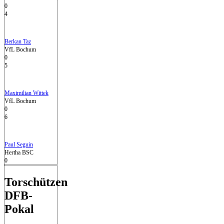
0
4
Berkan Taz
VfL Bochum
0
5
Maximilian Wittek
VfL Bochum
0
6
Paul Seguin
Hertha BSC
0
Torschützen
DFB-
Pokal