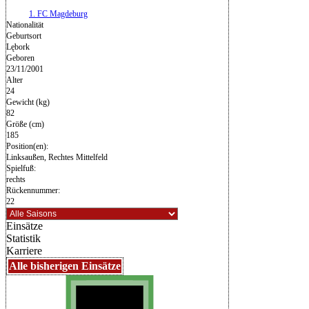
1. FC Magdeburg
Nationalität
Geburtsort
Lębork
Geboren
23/11/2001
Alter
24
Gewicht (kg)
82
Größe (cm)
185
Position(en):
Linksaußen, Rechtes Mittelfeld
Spielfuß:
rechts
Rückennummer:
22
Einsätze
Statistik
Karriere
Alle bisherigen Einsätze