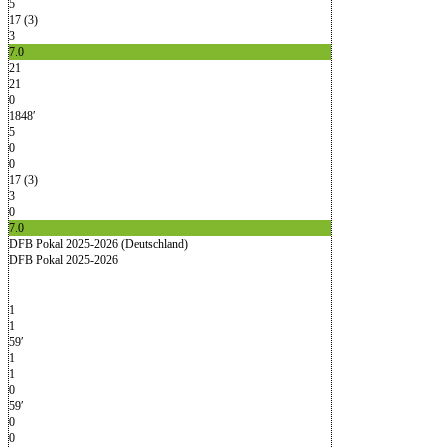
5
17 (3)
3
7.0
21
21
0
1848′
5
0
0
17 (3)
3
0
7.0
DFB Pokal 2025-2026 (Deutschland)
DFB Pokal 2025-2026
1
1
59′
1
1
0
59′
0
0