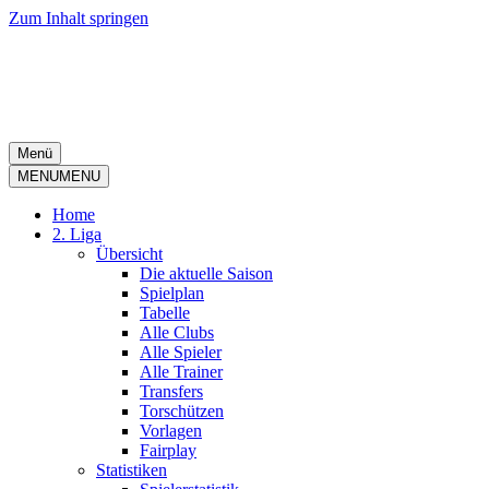
Zum Inhalt springen
Menü
MENU
MENU
Home
2. Liga
Übersicht
Die aktuelle Saison
Spielplan
Tabelle
Alle Clubs
Alle Spieler
Alle Trainer
Transfers
Torschützen
Vorlagen
Fairplay
Statistiken