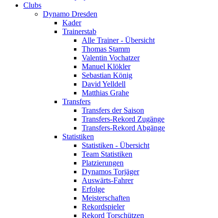
Clubs
Dynamo Dresden
Kader
Trainerstab
Alle Trainer - Übersicht
Thomas Stamm
Valentin Vochatzer
Manuel Klökler
Sebastian König
David Yelldell
Matthias Grahe
Transfers
Transfers der Saison
Transfers-Rekord Zugänge
Transfers-Rekord Abgänge
Statistiken
Statistiken - Übersicht
Team Statistiken
Platzierungen
Dynamos Torjäger
Auswärts-Fahrer
Erfolge
Meisterschaften
Rekordspieler
Rekord Torschützen