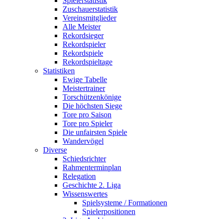
Spielerstatistik
Zuschauerstatistik
Vereinsmitglieder
Alle Meister
Rekordsieger
Rekordspieler
Rekordspiele
Rekordspieltage
Statistiken
Ewige Tabelle
Meistertrainer
Torschützenkönige
Die höchsten Siege
Tore pro Saison
Tore pro Spieler
Die unfairsten Spiele
Wandervögel
Diverse
Schiedsrichter
Rahmenterminplan
Relegation
Geschichte 2. Liga
Wissenswertes
Spielsysteme / Formationen
Spielerpositionen