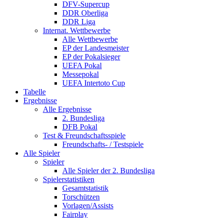
DFV-Supercup
DDR Oberliga
DDR Liga
Internat. Wettbewerbe
Alle Wettbewerbe
EP der Landesmeister
EP der Pokalsieger
UEFA Pokal
Messepokal
UEFA Intertoto Cup
Tabelle
Ergebnisse
Alle Ergebnisse
2. Bundesliga
DFB Pokal
Test & Freundschaftsspiele
Freundschafts- / Testspiele
Alle Spieler
Spieler
Alle Spieler der 2. Bundesliga
Spielerstatistiken
Gesamtstatistik
Torschützen
Vorlagen/Assists
Fairplay