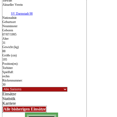
Torwart
Aktueller Verein
SV Darmstadt 98
Nationalität
Geburtsort
Neumünster
Geboren
07/07/1995
Alter
31
Gewicht (kg)
88
Größe (cm)
195
Position(en):
Torhüter
Spielfuß:
rechts
Rückennummer:
30
Einsätze
Statistik
Karriere
Alle bisherigen Einsätze