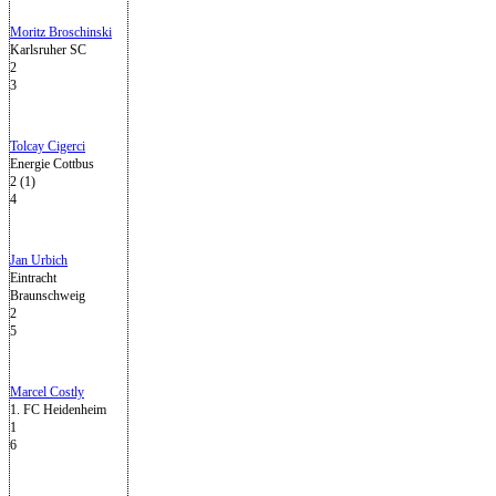
Moritz Broschinski
Karlsruher SC
2
3
Tolcay Cigerci
Energie Cottbus
2 (1)
4
Jan Urbich
Eintracht
Braunschweig
2
5
Marcel Costly
1. FC Heidenheim
1
6