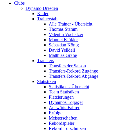
Clubs
Dynamo Dresden
Kader
Trainerstab
Alle Trainer - Übersicht
Thomas Stamm
Valentin Vochatzer
Manuel Klökler
Sebastian König
David Yelldell
Matthias Grahe
Transfers
Transfers der Saison
Transfers-Rekord Zugänge
Transfers-Rekord Abgänge
Statistiken
Statistiken - Übersicht
Team Statistiken
Platzierungen
Dynamos Torjäger
Auswärts-Fahrer
Erfolge
Meisterschaften
Rekordspieler
Rekord Torschützen