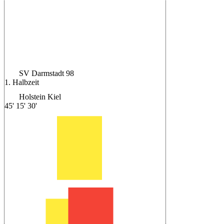
Niklas Schmidt
52'
|
Schiedsrichter:
Deniz Aytekin
|
Halbzeit: 0-0
SV Darmstadt 98
1. Halbzeit
Holstein Kiel
45'
15'
30'