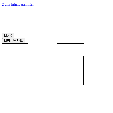
Zum Inhalt springen
Menü
MENU
MENU
2.Liga 2025-
2026
|
Spieltag
25
|
Merck-
Stadion am
Böllenfalltor
|
07.März.2026
-
13:00
SV Darmstadt 98
U
S
U
S
N
2
:
0