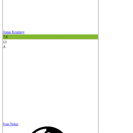
Jonas Krumrey
7,4
13
A
Ivan Nekic