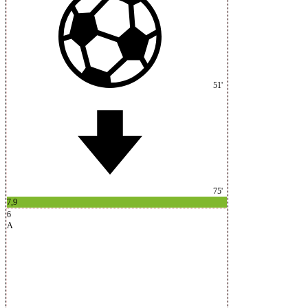
51'
75'
7,9
6
A