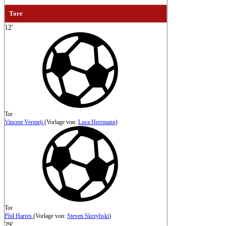
Tore
12'
Tor
Vincent Vermeij
(
Vorlage von:
Luca Herrmann
)
Tor
Phil Harres
(
Vorlage von
:
Steven Skrzybski
)
29'