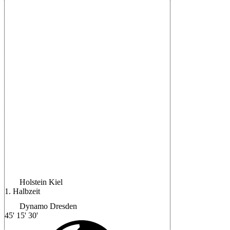
Ivan Nekic
51'
Vincent
Vermeij
12'
|
Schiedsrichter:
Robert
Schröder
|
Halbzeit: 1-1
Holstein Kiel
1. Halbzeit
Dynamo Dresden
45'
15'
30'