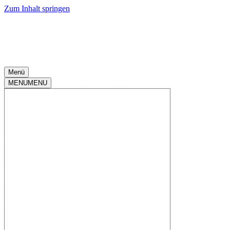
Zum Inhalt springen
Menü
MENU
MENU
2.Liga 2025-
2026
|
Spieltag
17
|
Holstein
Stadion
|
20.Dez..2025
-
20:30
Holstein Kiel
N
N
U
U
U
2
:
1
Endstand