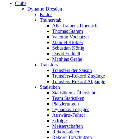
Clubs
Dynamo Dresden
Kader
Trainerstab
Alle Trainer - Übersicht
Thomas Stamm
Valentin Vochatzer
Manuel Klökler
Sebastian König
David Yelldell
Matthias Grahe
Transfers
Transfers der Saison
Transfers-Rekord Zugänge
Transfers-Rekord Abgänge
Statistiken
Statistiken - Übersicht
Team Statistiken
Platzierungen
Dynamos Torjäger
Auswärts-Fahrer
Erfolge
Meisterschaften
Rekordspieler
Rekord Torschützen