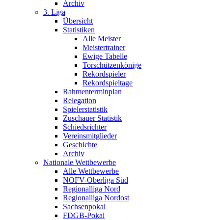
Archiv
3. Liga
Übersicht
Statistiken
Alle Meister
Meistertrainer
Ewige Tabelle
Torschützenkönige
Rekordspieler
Rekordspieltage
Rahmenterminplan
Relegation
Spielerstatistik
Zuschauer Statistik
Schiedsrichter
Vereinsmitglieder
Geschichte
Archiv
Nationale Wettbewerbe
Alle Wettbewerbe
NOFV-Oberliga Süd
Regionalliga Nord
Regionalliga Nordost
Sachsenpokal
FDGB-Pokal