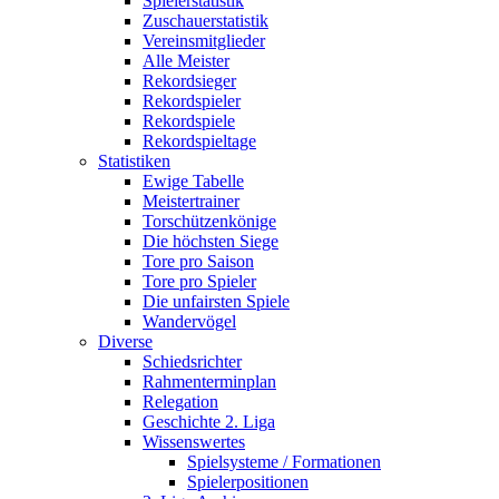
Spielerstatistik
Zuschauerstatistik
Vereinsmitglieder
Alle Meister
Rekordsieger
Rekordspieler
Rekordspiele
Rekordspieltage
Statistiken
Ewige Tabelle
Meistertrainer
Torschützenkönige
Die höchsten Siege
Tore pro Saison
Tore pro Spieler
Die unfairsten Spiele
Wandervögel
Diverse
Schiedsrichter
Rahmenterminplan
Relegation
Geschichte 2. Liga
Wissenswertes
Spielsysteme / Formationen
Spielerpositionen