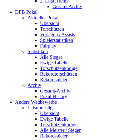
2. Liga Archiv
Gesamt Archiv
DFB Pokal
Aktueller Pokal
Übersicht
Torschützen
Vorlagen / Assists
Spielerstatistiken
Fairplay
Statistiken
Alle Sieger
Ewige Tabelle
Torschützenkönige
Rekordtorschützen
Rekordspieler
Archiv
Gesamt-Archiv
Pokal History
Andere Wettbewerbe
1. Bundesliga
Übersicht
Ewige Tabelle
Torschützenkönige
Alle Meister / Sieger
Rekordspieler