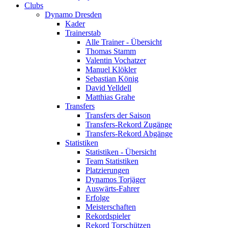
Clubs
Dynamo Dresden
Kader
Trainerstab
Alle Trainer - Übersicht
Thomas Stamm
Valentin Vochatzer
Manuel Klökler
Sebastian König
David Yelldell
Matthias Grahe
Transfers
Transfers der Saison
Transfers-Rekord Zugänge
Transfers-Rekord Abgänge
Statistiken
Statistiken - Übersicht
Team Statistiken
Platzierungen
Dynamos Torjäger
Auswärts-Fahrer
Erfolge
Meisterschaften
Rekordspieler
Rekord Torschützen