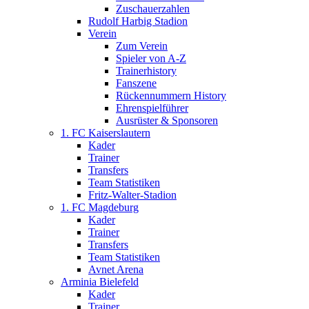
Zuschauerzahlen
Rudolf Harbig Stadion
Verein
Zum Verein
Spieler von A-Z
Trainerhistory
Fanszene
Rückennummern History
Ehrenspielführer
Ausrüster & Sponsoren
1. FC Kaiserslautern
Kader
Trainer
Transfers
Team Statistiken
Fritz-Walter-Stadion
1. FC Magdeburg
Kader
Trainer
Transfers
Team Statistiken
Avnet Arena
Arminia Bielefeld
Kader
Trainer