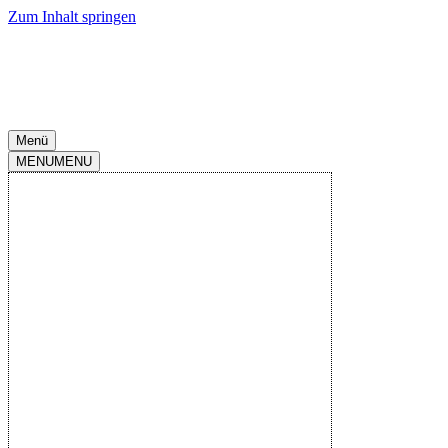
Zum Inhalt springen
Menü
MENU
MENU
2.Liga 2025-
2026
|
Spieltag
16
|
Rudolf Harbig
Stadion
|
12.Dez..2025
-
18:30
Dynamo Dresden
N
N
S
S
N
2
:
3
Endstand