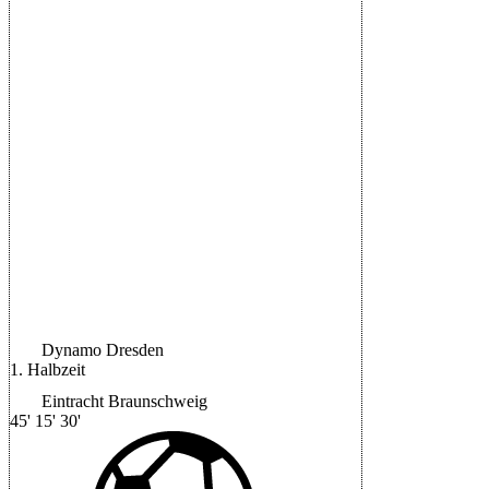
Patrick Nkoa
78'
|
Schiedsrichter:
Dr. Robert
Kampka
|
Halbzeit: 0-2
Dynamo Dresden
1. Halbzeit
Eintracht Braunschweig
45'
15'
30'