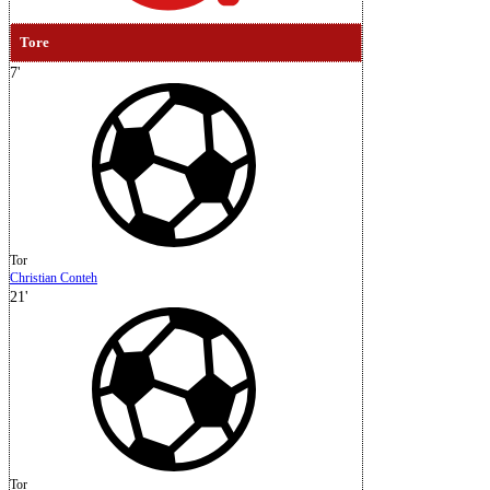
Tore
7'
Tor
Christian Conteh
21'
Tor