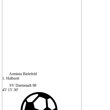
Jannik Rochelt
81'
Matej Maglica
6'
|
Schiedsrichter:
Timo Gerach
|
Halbzeit: 0-1
Arminia Bielefeld
1. Halbzeit
SV Darmstadt 98
45'
15'
30'