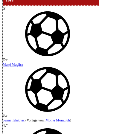
Tore
6'
Tor
Matej Maglica
Tor
Semir Telalovic
(
Vorlage von
:
Monju Momuluh
)
47'