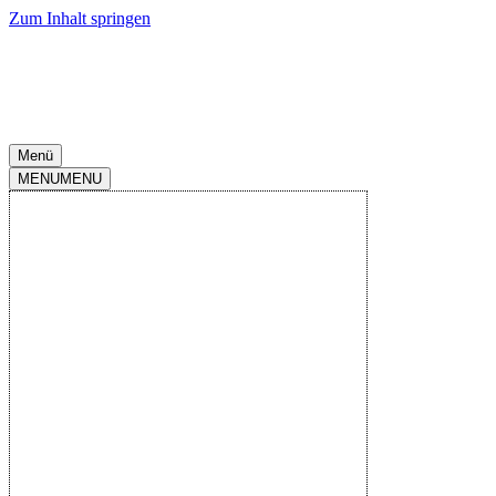
Zum Inhalt springen
Menü
MENU
MENU
2.Liga 2025-
2026
|
Spieltag
28
|
SchücoArena
|
04.Apr..2026
-
13:00
Arminia Bielefeld
N
N
N
U
N
2
:
1
Endstand