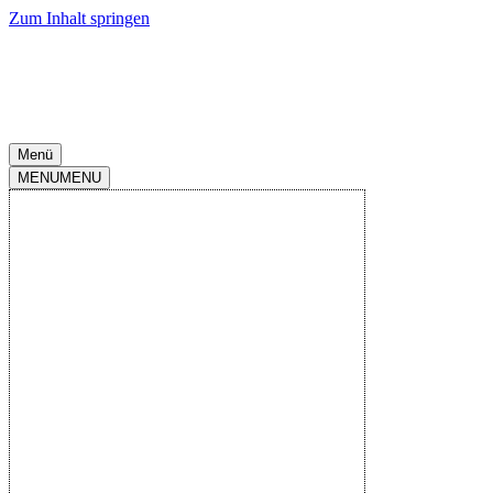
Zum Inhalt springen
Menü
MENU
MENU
2.Liga 2025-
2026
|
Spieltag
26
|
Avnet Arena
|
13.März.2026
-
18:30
1. FC Magdeburg
S
N
N
N
N
1
:
1
Endstand