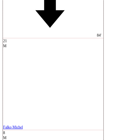
84'
21
M
Falko Michel
8
M