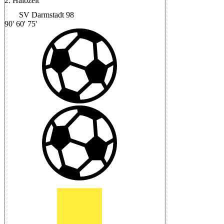
2. Halbzeit
SV Darmstadt 98
90'
60'
75'