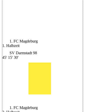
|
Schiedsrichter:
Dr. Matthias
Jöllenbeck
|
Halbzeit: 0-0
1. FC Magdeburg
1. Halbzeit
SV Darmstadt 98
45'
15'
30'
1. FC Magdeburg