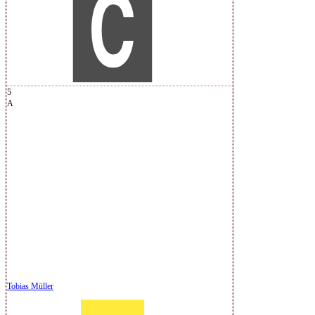
5
A
Tobias Müller