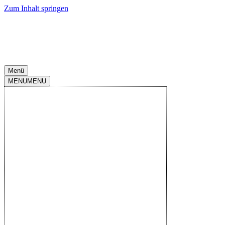
Zum Inhalt springen
Menü
MENU
MENU
2.Liga 2025-
2026
|
Spieltag
15
|
Fritz-Walter-
Stadion
|
06.Dez..2025
-
13:00
1.FC Kaiserslautern
U
N
S
N
N
3
:
1
Endstand