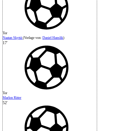
Tor
Naatan Skyttä
(
Vorlage von
:
Daniel Hanslik
)
17'
Tor
Marlon Ritter
52'