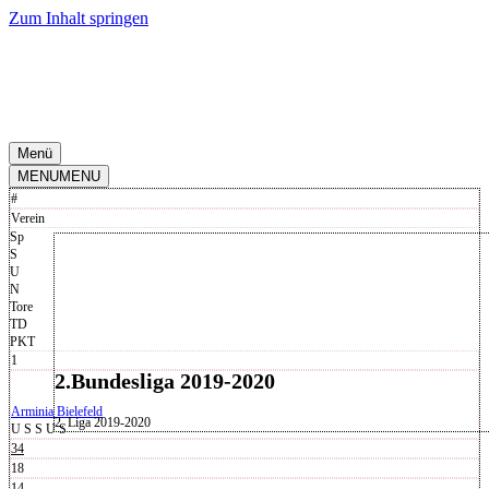
Zum Inhalt springen
Menü
MENU
MENU
#
Verein
Sp
S
U
N
Tore
TD
PKT
1
2.Bundesliga 2019-2020
Arminia Bielefeld
2. Liga 2019-2020
U
S
S
U
S
34
18
14