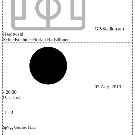
GP-Stadion am
Hardtwald
Schiedsrichter:
Florian Badstübner
02.Aug..2019
-
20:30
FC St. Pauli
1
3
SpVgg Greuther Fürth