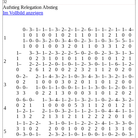
32
Aufstieg
Relegation
Abstieg
Im Vollbild anzeigen
0–
3–
1–
1–
1–
3–
2–
2–
1–
2–
6–
1–
1–
2–
1–
1–
4–
1
0
1
0
0
1
0
2
1
1
0
1
1
2
1
0
0
1
1–
0–
0–
3–
2–
0–
3–
4–
0–
2–
3–
1–
0–
3–
5–
5–
1–
1
0
0
1
0
0
3
2
0
1
1
0
3
3
1
2
0
1–
3–
3–
1–
2–
3–
2–
2–
5–
0–
2–
0–
2–
3–
3–
1–
3–
1
0
2
3
1
0
1
0
1
1
0
0
1
0
1
2
1
2
1–
2–
2–
1–
2–
0–
1–
0–
1–
2–
3–
0–
1–
1–
6–
1–
2–
0
2
6
1
2
0
0
2
2
3
2
1
1
2
0
2
0
0–
2–
2–
1–
4–
3–
2–
1–
0–
3–
4–
3–
1–
3–
2–
1–
0–
0
2
1
0
0
0
3
0
2
0
1
1
0
1
2
0
0
3
0–
0–
1–
0–
1–
1–
0–
0–
1–
1–
1–
3–
0–
1–
2–
0–
1–
3
3
0
2
2
1
3
0
0
0
3
1
0
1
2
0
2
0–
6–
0–
1–
3–
4–
1–
2–
1–
3–
2–
1–
0–
2–
4–
3–
2–
0
2
1
1
0
0
0
0
5
3
1
1
2
0
1
2
1
4
1–
2–
1–
2–
1–
0–
3–
2–
1–
1–
2–
1–
0–
4–
4–
1–
1–
1
3
2
2
1
3
1
2
1
1
2
2
2
2
0
1
0
1–
1–
2–
2–
3–
1–
0–
1–
1–
2–
2–
2–
4–
1–
3–
3–
0–
3
1
0
2
2
0
0
1
0
0
2
2
0
1
3
1
0
5
0–
3–
0–
1–
2–
3–
2–
1–
0–
1–
0–
0–
1–
0–
2–
0–
3–