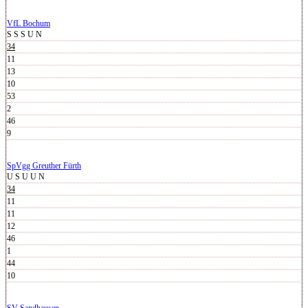
VfL Bochum
S
S
S
U
N
34
11
13
10
53
2
46
9
SpVgg Greuther Fürth
U
S
U
U
N
34
11
11
12
46
1
44
10