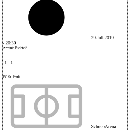
29.Juli.2019
-
20:30
Arminia Bielefeld
1
1
FC St. Pauli
SchücoArena