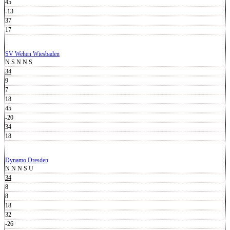
45
-13
37
17
SV Wehen Wiesbaden
N
S
N
N
S
34
9
7
18
45
-20
34
18
Dynamo Dresden
N
N
N
S
U
34
8
8
18
32
-26