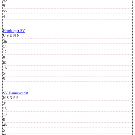
45
9
55
4
Hamburger SV
U
S
U
N
N
34
14
12
8
62
16
54
5
SV Darmstadt 98
N
S
N
S
S
34
13
13
8
48
5