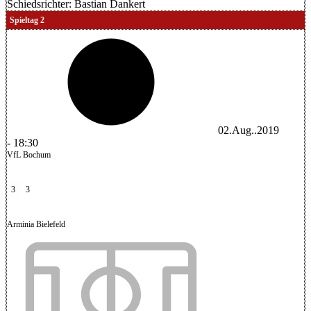
Schiedsrichter:
Bastian Dankert
Spieltag 2
02.Aug..2019
-
18:30
VfL Bochum
3
3
Arminia Bielefeld