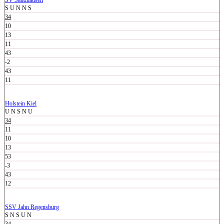
SV Sandhausen
S
U
N
N
S
34
10
13
11
43
-2
43
11
Holstein Kiel
U
N
S
N
U
34
11
10
13
53
-3
43
12
SSV Jahn Regensburg
S
N
S
U
N