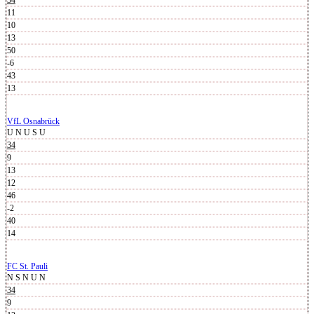
34
11
10
13
50
-6
43
13
VfL Osnabrück
U
N
U
S
U
34
9
13
12
46
-2
40
14
FC St. Pauli
N
S
N
U
N
34
9