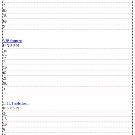
2
65
35
68
2
VfB Stuttgart
U
N
S
S
N
34
17
7
10
62
21
58
3
1. FC Heidenheim
N
S
U
S
N
34
15
10
9