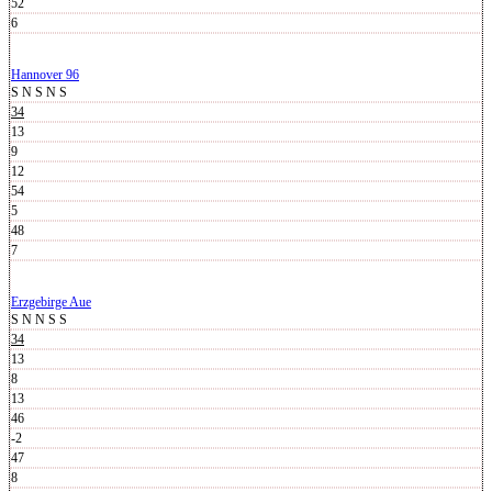
52
6
Hannover 96
S
N
S
N
S
34
13
9
12
54
5
48
7
Erzgebirge Aue
S
N
N
S
S
34
13
8
13
46
-2
47
8