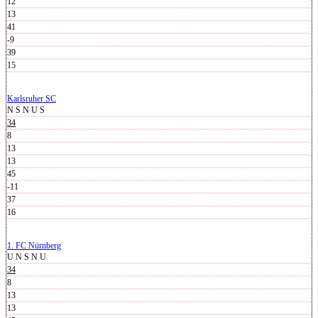
12
13
41
-9
39
15
Karlsruher SC
N
S
N
U
S
34
8
13
13
45
-11
37
16
1. FC Nürnberg
U
N
S
N
U
34
8
13
13