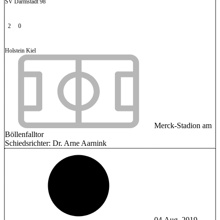
SV Darmstadt 98
2
0
Holstein Kiel
Merck-Stadion am
Böllenfalltor
Schiedsrichter:
Dr. Arne Aarnink
04.Aug..2019