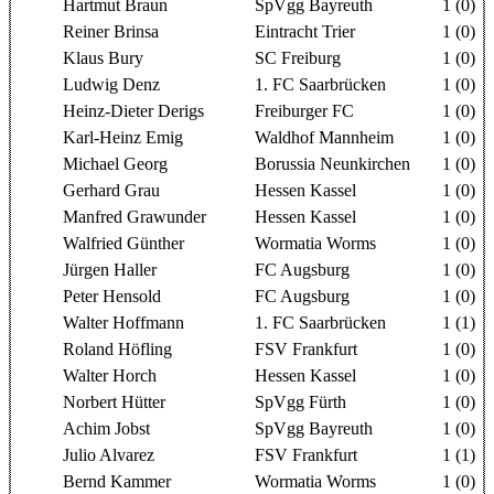
Hartmut Braun
SpVgg Bayreuth
1 (0)
Reiner Brinsa
Eintracht Trier
1 (0)
Klaus Bury
SC Freiburg
1 (0)
Ludwig Denz
1. FC Saarbrücken
1 (0)
Heinz-Dieter Derigs
Freiburger FC
1 (0)
Karl-Heinz Emig
Waldhof Mannheim
1 (0)
Michael Georg
Borussia Neunkirchen
1 (0)
Gerhard Grau
Hessen Kassel
1 (0)
Manfred Grawunder
Hessen Kassel
1 (0)
Walfried Günther
Wormatia Worms
1 (0)
Jürgen Haller
FC Augsburg
1 (0)
Peter Hensold
FC Augsburg
1 (0)
Walter Hoffmann
1. FC Saarbrücken
1 (1)
Roland Höfling
FSV Frankfurt
1 (0)
Walter Horch
Hessen Kassel
1 (0)
Norbert Hütter
SpVgg Fürth
1 (0)
Achim Jobst
SpVgg Bayreuth
1 (0)
Julio Alvarez
FSV Frankfurt
1 (1)
Bernd Kammer
Wormatia Worms
1 (0)