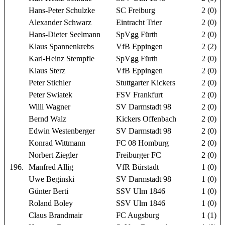
Hans-Peter Schulzke
SC Freiburg
2 (0)
Alexander Schwarz
Eintracht Trier
2 (0)
Hans-Dieter Seelmann
SpVgg Fürth
2 (0)
Klaus Spannenkrebs
VfB Eppingen
2 (2)
Karl-Heinz Stempfle
SpVgg Fürth
2 (0)
Klaus Sterz
VfB Eppingen
2 (0)
Peter Stichler
Stuttgarter Kickers
2 (0)
Peter Swiatek
FSV Frankfurt
2 (0)
Willi Wagner
SV Darmstadt 98
2 (0)
Bernd Walz
Kickers Offenbach
2 (0)
Edwin Westenberger
SV Darmstadt 98
2 (0)
Konrad Wittmann
FC 08 Homburg
2 (0)
Norbert Ziegler
Freiburger FC
2 (0)
196.
Manfred Allig
VfR Bürstadt
1 (0)
Uwe Beginski
SV Darmstadt 98
1 (0)
Günter Berti
SSV Ulm 1846
1 (0)
Roland Boley
SSV Ulm 1846
1 (0)
Claus Brandmair
FC Augsburg
1 (1)