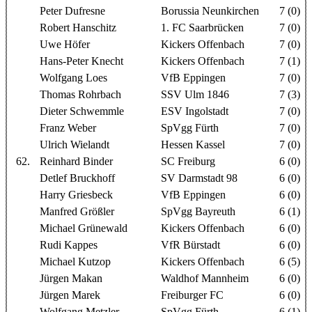
Peter Dufresne
Borussia Neunkirchen
7 (0)
Robert Hanschitz
1. FC Saarbrücken
7 (0)
Uwe Höfer
Kickers Offenbach
7 (0)
Hans-Peter Knecht
Kickers Offenbach
7 (1)
Wolfgang Loes
VfB Eppingen
7 (0)
Thomas Rohrbach
SSV Ulm 1846
7 (3)
Dieter Schwemmle
ESV Ingolstadt
7 (0)
Franz Weber
SpVgg Fürth
7 (0)
Ulrich Wielandt
Hessen Kassel
7 (0)
62.
Reinhard Binder
SC Freiburg
6 (0)
Detlef Bruckhoff
SV Darmstadt 98
6 (0)
Harry Griesbeck
VfB Eppingen
6 (0)
Manfred Größler
SpVgg Bayreuth
6 (1)
Michael Grünewald
Kickers Offenbach
6 (0)
Rudi Kappes
VfR Bürstadt
6 (0)
Michael Kutzop
Kickers Offenbach
6 (5)
Jürgen Makan
Waldhof Mannheim
6 (0)
Jürgen Marek
Freiburger FC
6 (0)
Wolfgang Metzler
SpVgg Fürth
6 (1)