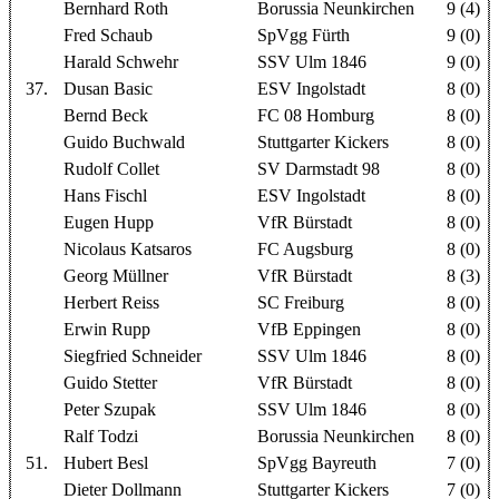
Bernhard Roth
Borussia Neunkirchen
9 (4)
Fred Schaub
SpVgg Fürth
9 (0)
Harald Schwehr
SSV Ulm 1846
9 (0)
37.
Dusan Basic
ESV Ingolstadt
8 (0)
Bernd Beck
FC 08 Homburg
8 (0)
Guido Buchwald
Stuttgarter Kickers
8 (0)
Rudolf Collet
SV Darmstadt 98
8 (0)
Hans Fischl
ESV Ingolstadt
8 (0)
Eugen Hupp
VfR Bürstadt
8 (0)
Nicolaus Katsaros
FC Augsburg
8 (0)
Georg Müllner
VfR Bürstadt
8 (3)
Herbert Reiss
SC Freiburg
8 (0)
Erwin Rupp
VfB Eppingen
8 (0)
Siegfried Schneider
SSV Ulm 1846
8 (0)
Guido Stetter
VfR Bürstadt
8 (0)
Peter Szupak
SSV Ulm 1846
8 (0)
Ralf Todzi
Borussia Neunkirchen
8 (0)
51.
Hubert Besl
SpVgg Bayreuth
7 (0)
Dieter Dollmann
Stuttgarter Kickers
7 (0)