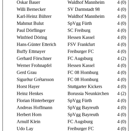
Oskar Bauer
Waldhof Mannheim
4 (0)
Willi Bernecker
SV Darmstadt 98
4 (0)
Karl-Heinz Bührer
Waldhof Mannheim
4 (0)
Mahmut Bulut
SpVgg Fürth
4 (0)
Paul Dörflinger
SC Freiburg
4 (0)
Winfried Döring
Hessen Kassel
4 (0)
Hans-Günter Etterich
FSV Frankfurt
4 (0)
Buffy Ettmayer
Freiburger FC
4 (0)
Gerhard Förschner
FC Augsburg
4 (2)
Werner Frohnapfel
Hessen Kassel
4 (0)
Gerd Grau
FC 08 Homburg
4 (0)
Sigurður Grétarsson
FC 08 Homburg
4 (0)
Horst Hayer
Stuttgarter Kickers
4 (0)
Heinz Henkes
Borussia Neunkirchen
4 (2)
Florian Hinterberger
SpVgg Fürth
4 (0)
Andreas Hoffmann
SpVgg Bayreuth
4 (0)
Herbert Horn
SpVgg Bayreuth
4 (0)
Arnulf Klein
FC Augsburg
4 (0)
Udo Lay
Freiburger FC
4 (0)