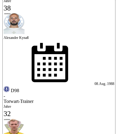
Jahre
38
Alexander Kynaß
08.Aug..1988
D98
-
Torwart-Trainer
Jahre
32