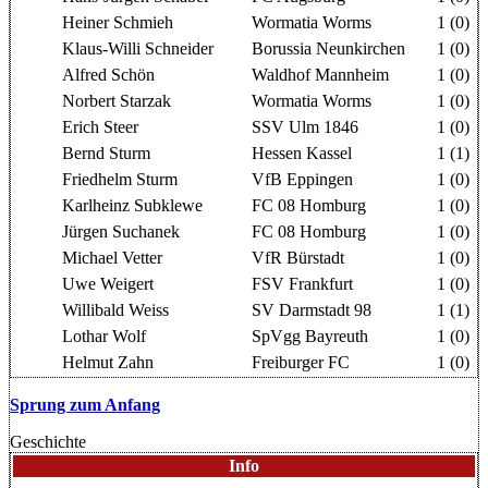
Heiner Schmieh
Wormatia Worms
1 (0)
Klaus-Willi Schneider
Borussia Neunkirchen
1 (0)
Alfred Schön
Waldhof Mannheim
1 (0)
Norbert Starzak
Wormatia Worms
1 (0)
Erich Steer
SSV Ulm 1846
1 (0)
Bernd Sturm
Hessen Kassel
1 (1)
Friedhelm Sturm
VfB Eppingen
1 (0)
Karlheinz Subklewe
FC 08 Homburg
1 (0)
Jürgen Suchanek
FC 08 Homburg
1 (0)
Michael Vetter
VfR Bürstadt
1 (0)
Uwe Weigert
FSV Frankfurt
1 (0)
Willibald Weiss
SV Darmstadt 98
1 (1)
Lothar Wolf
SpVgg Bayreuth
1 (0)
Helmut Zahn
Freiburger FC
1 (0)
Sprung zum Anfang
Geschichte
Info