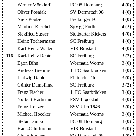
Werner Mörsdorf
FC 08 Homburg
4 (0)
Oliver Posniak
SV Darmstadt 98
4 (0)
Niels Poulsen
Freiburger FC
4 (0)
Manfred Ritschel
SpVgg Fürth
4 (2)
Siegfried Susser
Stuttgarter Kickers
4 (0)
Heinz Tochtermann
SC Freiburg
4 (0)
Karl-Heinz Walter
VfR Bürstadt
4 (0)
116.
Karl-Heinz Bente
SC Freiburg
3 (2)
Egon Bihn
Wormatia Worms
3 (0)
Andreas Brehme
1. FC Saarbrücken
3 (0)
Ludwig Dahler
Eintracht Trier
3 (0)
Günter Dämpfling
SC Freiburg
3 (2)
Franz Fischer
1. FC Saarbrücken
3 (0)
Norbert Hartmann
ESV Ingolstadt
3 (0)
Franz Heitzer
SSV Ulm 1846
3 (0)
Michael Hoecker
Wormatia Worms
3 (0)
Stefan Jambo
FC 08 Homburg
3 (0)
Hans-Otto Jordan
VfR Bürstadt
3 (0)
Glenn Jordens
SV Darmstadt 98
3 (0)