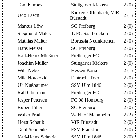
Toni Kurbos
Stuttgarter Kickers
2 (0)
Kickers Offenbach, VfR
Udo Lasch
2 (1)
Bürstadt
Markus Löw
SC Freiburg
2 (0)
Siegmund Malek
1. FC Saarbrücken
2 (0)
Mathias Malter
Borussia Neunkirchen
2 (0)
Hans Meisel
SC Freiburg
2 (0)
Karl-Heinz Mießmer
Freiburger FC
2 (0)
Joachim Müller
Stuttgarter Kickers
2 (0)
Willi Nebe
Hessen Kassel
2 (1)
Mile Novković
Eintracht Trier
2 (0)
Uli Nußbaumer
SSV Ulm 1846
2 (0)
Ralf Obermann
Freiburger FC
2 (0)
Jesper Petersen
FC 08 Homburg
2 (0)
Robert Piller
SC Freiburg
2 (0)
Walter Pradt
Waldhof Mannheim
2 (2)
Horst Schauß
VfR Bürstadt
2 (0)
Gerd Schneider
FSV Frankfurt
2 (0)
Karl-Heinz Schrade
SSV Ulm 1846
2 (0)