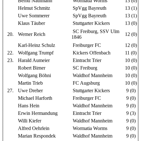
Bernd Nathmann
Wormatia Worms
13 (0)
Helmut Schmitz
SpVgg Bayreuth
13 (1)
Uwe Sommerer
SpVgg Bayreuth
13 (1)
Klaus Täuber
Stuttgarter Kickers
13 (0)
SC Freiburg, SSV Ulm
20.
Werner Reich
12 (0)
1846
Karl-Heinz Schulz
Freiburger FC
12 (0)
22.
Wolfgang Trumpf
Kickers Offenbach
11 (0)
23.
Harald Aumeier
Eintracht Trier
10 (0)
Robert Birner
SC Freiburg
10 (0)
Wolfgang Böhni
Waldhof Mannheim
10 (0)
Martin Trieb
FC Augsburg
10 (0)
27.
Uwe Dreher
Stuttgarter Kickers
9 (0)
Michael Harforth
Freiburger FC
9 (0)
Hans Hein
Waldhof Mannheim
9 (0)
Erwin Hermandung
Eintracht Trier
9 (3)
Willi Kiefer
Waldhof Mannheim
9 (0)
Alfred Oehrlein
Wormatia Worms
9 (0)
Marian Respondek
Waldhof Mannheim
9 (0)