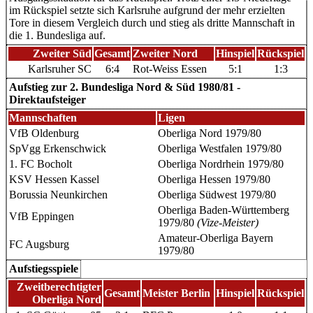
im Rückspiel setzte sich Karlsruhe aufgrund der mehr erzielten
Tore in diesem Vergleich durch und stieg als dritte Mannschaft in
die 1. Bundesliga auf.
Zweiter Süd
Gesamt
Zweiter Nord
Hinspiel
Rückspiel
Karlsruher SC
6:4
Rot-Weiss Essen
5:1
1:3
Aufstieg zur 2. Bundesliga Nord & Süd 1980/81 -
Direktaufsteiger
Mannschaften
Ligen
VfB Oldenburg
Oberliga Nord 1979/80
SpVgg Erkenschwick
Oberliga Westfalen 1979/80
1. FC Bocholt
Oberliga Nordrhein 1979/80
KSV Hessen Kassel
Oberliga Hessen 1979/80
Borussia Neunkirchen
Oberliga Südwest 1979/80
Oberliga Baden-Württemberg
VfB Eppingen
1979/80
(Vize-Meister)
Amateur-Oberliga Bayern
FC Augsburg
1979/80
Aufstiegsspiele
Zweitberechtigter
Gesamt
Meister Berlin
Hinspiel
Rückspiel
Oberliga Nord