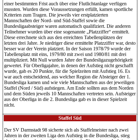
einer bestimmten Frist auch über eine Flutlichtanlage verfügen
mussten. Wurden diese Voraussetzungen erfüllt, kamen sportliche
Kriterien zum Tragen. Die jeweils vier erstplatzierten
Mannschaften der Nord- und Süd-Staffel sowie die
Bundesligaabsteiger waren automatisch qualifiziert. Die anderen
Teilnehmer wurden über eine sogenannte „Platzziffer“ ermittelt.
Diese errechnete sich aus den erreichten Tabellenplätzen der
letzten drei Jahre. Je niedriger diese ermittelte Platzziffer war, desto
besser war der Verein platziert. In der Saison 1978/79 wurde der
Tabellenplatz mit eins, 1979/80 mit zwei und 1980/81 mit drei
multipliziert. Mit Null wurden Jahre der Bundesligazugehörigkeit
gewertet. Für Oberligajahre, in denen der Aufstieg nicht geschafft
wurde, gab es 20 Punkte, für die Spielzeiten mit Aufstieg 16. Es
war auch entscheidend, aus welcher Region die Absteiger der 1.
Bundesliga kamen und wie viele Mannschaften aus der jeweiligen
Staffel (Nord / Süd) aufstiegen. Am Ende sollten aus dem Norden
und dem Süden jeweils 10 Mannschaften vertreten sein. Aufsteiger
aus der Oberliga in die 2. Bundesliga gab es in dieser Spielzeit
nicht.
Staffel Süd
Der SV Darmstadt 98 sicherte sich als Staffelmeister nach zwei
Jahren in der zweiten Liga den Aufstieg in die Bundesliga, stieg