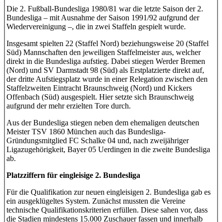
Die 2. Fußball-Bundesliga 1980/81 war die letzte Saison der 2.
Bundesliga – mit Ausnahme der Saison 1991/92 aufgrund der
Wiedervereinigung –, die in zwei Staffeln gespielt wurde.
Insgesamt spielten 22 (Staffel Nord) beziehungsweise 20 (Staffel
Süd) Mannschaften den jeweiligen Staffelmeister aus, welcher
direkt in die Bundesliga aufstieg. Dabei stiegen Werder Bremen
(Nord) und SV Darmstadt 98 (Süd) als Erstplatzierte direkt auf,
der dritte Aufstiegsplatz wurde in einer Relegation zwischen den
Staffelzweiten Eintracht Braunschweig (Nord) und Kickers
Offenbach (Süd) ausgespielt. Hier setzte sich Braunschweig
aufgrund der mehr erzielten Tore durch.
Aus der Bundesliga stiegen neben dem ehemaligen deutschen
Meister TSV 1860 München auch das Bundesliga-
Gründungsmitglied FC Schalke 04 und, nach zweijähriger
Ligazugehörigkeit, Bayer 05 Uerdingen in die zweite Bundesliga
ab.
Platzziffern für eingleisige 2. Bundesliga
Für die Qualifikation zur neuen eingleisigen 2. Bundesliga gab es
ein ausgeklügeltes System. Zunächst mussten die Vereine
technische Qualifikationskriterien erfüllen. Diese sahen vor, dass
die Stadien mindestens 15.000 Zuschauer fassen und innerhalb