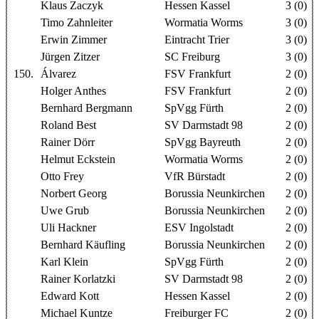
Klaus Zaczyk
Hessen Kassel
3 (0)
Timo Zahnleiter
Wormatia Worms
3 (0)
Erwin Zimmer
Eintracht Trier
3 (0)
Jürgen Zitzer
SC Freiburg
3 (0)
150.
Álvarez
FSV Frankfurt
2 (0)
Holger Anthes
FSV Frankfurt
2 (0)
Bernhard Bergmann
SpVgg Fürth
2 (0)
Roland Best
SV Darmstadt 98
2 (0)
Rainer Dörr
SpVgg Bayreuth
2 (0)
Helmut Eckstein
Wormatia Worms
2 (0)
Otto Frey
VfR Bürstadt
2 (0)
Norbert Georg
Borussia Neunkirchen
2 (0)
Uwe Grub
Borussia Neunkirchen
2 (0)
Uli Hackner
ESV Ingolstadt
2 (0)
Bernhard Käufling
Borussia Neunkirchen
2 (0)
Karl Klein
SpVgg Fürth
2 (0)
Rainer Korlatzki
SV Darmstadt 98
2 (0)
Edward Kott
Hessen Kassel
2 (0)
Michael Kuntze
Freiburger FC
2 (0)