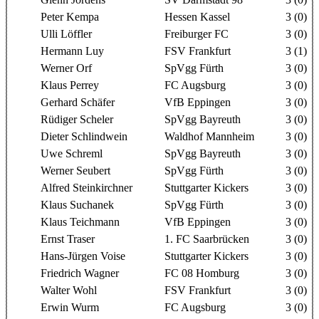
Peter Kempa
Hessen Kassel
3 (0)
Ulli Löffler
Freiburger FC
3 (0)
Hermann Luy
FSV Frankfurt
3 (1)
Werner Orf
SpVgg Fürth
3 (0)
Klaus Perrey
FC Augsburg
3 (0)
Gerhard Schäfer
VfB Eppingen
3 (0)
Rüdiger Scheler
SpVgg Bayreuth
3 (0)
Dieter Schlindwein
Waldhof Mannheim
3 (0)
Uwe Schreml
SpVgg Bayreuth
3 (0)
Werner Seubert
SpVgg Fürth
3 (0)
Alfred Steinkirchner
Stuttgarter Kickers
3 (0)
Klaus Suchanek
SpVgg Fürth
3 (0)
Klaus Teichmann
VfB Eppingen
3 (0)
Ernst Traser
1. FC Saarbrücken
3 (0)
Hans-Jürgen Voise
Stuttgarter Kickers
3 (0)
Friedrich Wagner
FC 08 Homburg
3 (0)
Walter Wohl
FSV Frankfurt
3 (0)
Erwin Wurm
FC Augsburg
3 (0)