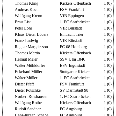
Thomas Kling
Kickers Offenbach
1 (0)
Andreas Koch
FSV Frankfurt
1 (0)
Wolfgang Krenn
VfB Eppingen
1 (0)
Ernst List
1. FC Saarbrücken
1 (0)
Peter Löhr
VfR Bürstadt
1 (0)
Klaus-Dieter Lüders
Eintracht Trier
1 (0)
Franz Ludwig
VfR Bürstadt
1 (0)
Ragnar Margeirsson
FC 08 Homburg
1 (0)
Thomas Martin
Kickers Offenbach
1 (0)
Helmut Meier
SSV Ulm 1846
1 (0)
Walter Mühldorfer
ESV Ingolstadt
1 (0)
Eckehard Müller
Stuttgarter Kickers
1 (0)
Walter Müller
1. FC Saarbrücken
1 (0)
Dieter Pfaff
FSV Frankfurt
1 (0)
Dieter Pötschke
SV Darmstadt 98
1 (0)
Norbert Rolshausen
1. FC Saarbrücken
1 (0)
Wolfgang Rothe
Kickers Offenbach
1 (0)
Rudolf Sandner
FC Augsburg
1 (0)
Hans-Jürgen Schabel
FC Augsburg
1 (0)