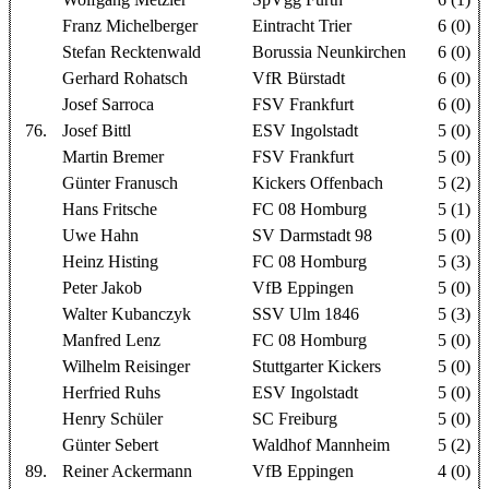
Franz Michelberger
Eintracht Trier
6 (0)
Stefan Recktenwald
Borussia Neunkirchen
6 (0)
Gerhard Rohatsch
VfR Bürstadt
6 (0)
Josef Sarroca
FSV Frankfurt
6 (0)
76.
Josef Bittl
ESV Ingolstadt
5 (0)
Martin Bremer
FSV Frankfurt
5 (0)
Günter Franusch
Kickers Offenbach
5 (2)
Hans Fritsche
FC 08 Homburg
5 (1)
Uwe Hahn
SV Darmstadt 98
5 (0)
Heinz Histing
FC 08 Homburg
5 (3)
Peter Jakob
VfB Eppingen
5 (0)
Walter Kubanczyk
SSV Ulm 1846
5 (3)
Manfred Lenz
FC 08 Homburg
5 (0)
Wilhelm Reisinger
Stuttgarter Kickers
5 (0)
Herfried Ruhs
ESV Ingolstadt
5 (0)
Henry Schüler
SC Freiburg
5 (0)
Günter Sebert
Waldhof Mannheim
5 (2)
89.
Reiner Ackermann
VfB Eppingen
4 (0)