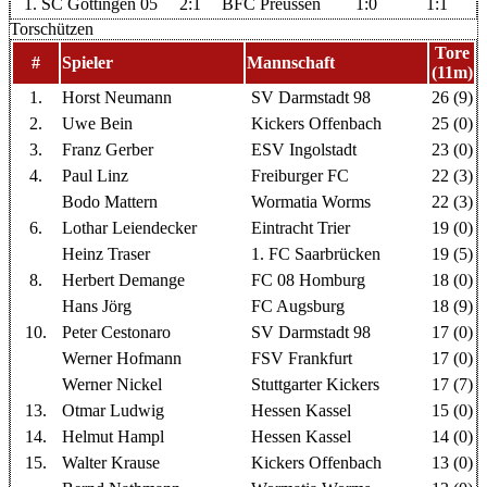
1. SC Göttingen 05
2:1
BFC Preussen
1:0
1:1
Torschützen
Tore
#
Spieler
Mannschaft
(11m)
1.
Horst Neumann
SV Darmstadt 98
26 (9)
2.
Uwe Bein
Kickers Offenbach
25 (0)
3.
Franz Gerber
ESV Ingolstadt
23 (0)
4.
Paul Linz
Freiburger FC
22 (3)
Bodo Mattern
Wormatia Worms
22 (3)
6.
Lothar Leiendecker
Eintracht Trier
19 (0)
Heinz Traser
1. FC Saarbrücken
19 (5)
8.
Herbert Demange
FC 08 Homburg
18 (0)
Hans Jörg
FC Augsburg
18 (9)
10.
Peter Cestonaro
SV Darmstadt 98
17 (0)
Werner Hofmann
FSV Frankfurt
17 (0)
Werner Nickel
Stuttgarter Kickers
17 (7)
13.
Otmar Ludwig
Hessen Kassel
15 (0)
14.
Helmut Hampl
Hessen Kassel
14 (0)
15.
Walter Krause
Kickers Offenbach
13 (0)